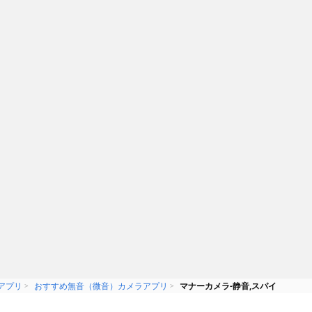
CameraHD -
ミラカメラ (写真と
マナー カメラ
ビデオ撮影)
-nexus Inc.
無料
AppMadang
での撮影に最適
4KビデオにFULL解像度カメラ！脅
威の高画質をアプリで実現
アプリ
おすすめ無音（微音）カメラアプリ
マナーカメラ-静音,スパイ