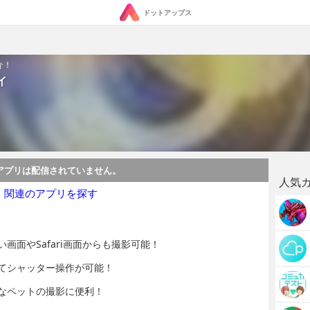
ドットアップス
介！
イ
アプリは配信されていません。
人気
・関連のアプリを探す
画面やSafari画面からも撮影可能！
てシャッター操作が可能！
なペットの撮影に便利！