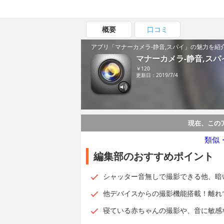
概要
口コミ
アプリ「マナーカメラ-静音,スパイ」の魅力を紹
マナーカメラ-静音,スパ
￥120
更新日：2019/7/4
現在、この
類似
編集部のおすすめポイント
シャッター音無しで撮影できる他、暗い
他デバイスからの撮影機能搭載！離れ
寝ている赤ちゃんの撮影や、音に敏感