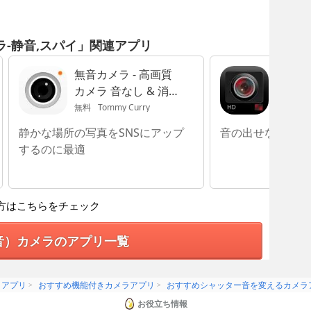
ラ-静音,スパイ」関連アプリ
無音カメラ - 高画質
Stage
カメラ 音なし & 消音
高画質
カメラ
無料
Tommy Curry
無料
sky
静かな場所の写真をSNSにアップ
音の出せない場所
するのに最適
方はこちらをチェック
音）カメラのアプリ一覧
）アプリ
おすすめ機能付きカメラアプリ
おすすめシャッター音を変えるカメラ
お役立ち情報