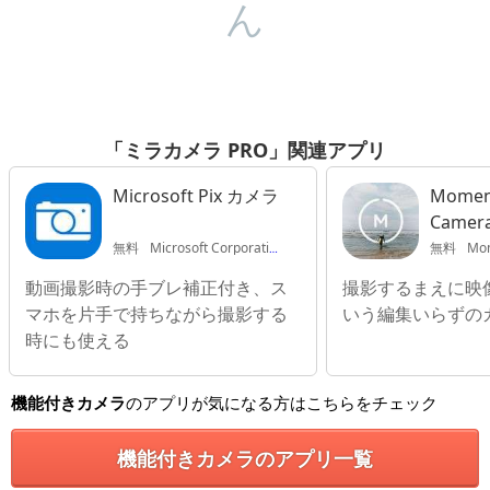
ん
「ミラカメラ PRO」関連アプリ
Microsoft Pix カメラ
Moment
Camer
無料
Microsoft Corporation
無料
Mom
動画撮影時の手ブレ補正付き、ス
撮影するまえに映
マホを片手で持ちながら撮影する
いう編集いらずの
時にも使える
機能付きカメラ
のアプリが気になる方はこちらをチェック
機能付きカメラのアプリ一覧