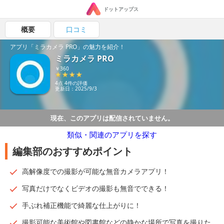
ドットアップス
概要
口コミ
アプリ「ミラカメラ PRO」の魅力を紹介！
ミラカメラ PRO
￥360
4点 4件の評価
更新日：2025/9/3
現在、このアプリは配信されていません。
類似・関連のアプリを探す
編集部のおすすめポイント
高解像度での撮影が可能な無音カメラアプリ！
写真だけでなくビデオの撮影も無音でできる！
手ぶれ補正機能で綺麗な仕上がりに！
撮影可能な美術館や図書館などの静かな場所で写真を撮りた