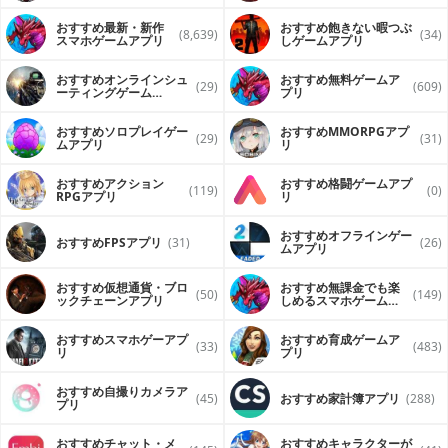
おすすめ最新・新作
おすすめ飽きない暇つぶ
(8,639)
(34)
スマホゲームアプリ
しゲームアプリ
おすすめオンラインシュ
おすすめ無料ゲームア
(29)
(609)
ーティングゲーム
プリ
（FPS・TPS）アプリ
おすすめソロプレイゲー
おすすめ MMORPGアプ
(29)
(31)
ムアプリ
リ
おすすめアクション
おすすめ格闘ゲームアプ
(119)
(0)
RPGアプリ
リ
おすすめオフラインゲー
おすすめFPSアプリ
(31)
(26)
ムアプリ
おすすめ仮想通貨・ブロ
おすすめ無課金でも楽
(50)
(149)
ックチェーンアプリ
しめるスマホゲームア
プリ
おすすめスマホゲーアプ
おすすめ育成ゲームア
(33)
(483)
リ
プリ
おすすめ自撮りカメラア
(45)
おすすめ家計簿アプリ
(288)
プリ
おすすめチャット・メ
おすすめキャラクターが