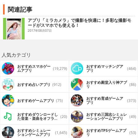
関連記事
アプリ「ミラカメラ」で撮影を快適に！多彩な撮影モ
ードがスマホでも使える！
2017年08月07日
人気カテゴリ
おすすめスマホゲー
おすすめマッチングア
(19,279)
(464)
ムアプリ
プリ
おすすめ殿堂入り神アプ
おすすめ占いアプリ
(912)
(86)
リ
おすすめ育成ゲームア
おすすめゲームアプリ
(75)
(373)
プリ
おすすめダウンロードし
おすすめ三国志シミュレ
(20)
(49)
た音楽・楽曲をオフライ
ーションゲームアプリ
ンで再生するアプリ
おすすめシミュレー
おすすめTPSゲームアプ
(1,645)
(53)
ションゲームアプリ
リ