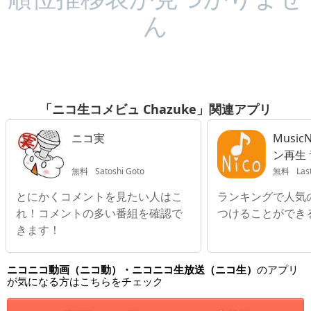
ん
「ニコ生コメビュ Chazuke」関連アプリ
ニコ実
MusicNico
ン再生 
レーヤー
無料
Satoshi Goto
無料
Last
コ動画
とにかくコメントを見たい人はこ
ランキングで人気
れ！コメントの多い番組を確認で
つけることができ
きます！
ニコニコ動画（ニコ動）・ニコニコ生放送（ニコ生）
のアプリ
が気になる方はこちらをチェック