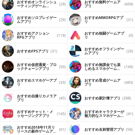
おすすめオンラインシュ
おすすめ無料ゲームア
(29)
(609)
ーティングゲーム
プリ
（FPS・TPS）アプリ
おすすめソロプレイゲー
おすすめ MMORPGアプ
(29)
(31)
ムアプリ
リ
おすすめアクション
おすすめ格闘ゲームアプ
(119)
(0)
RPGアプリ
リ
おすすめオフラインゲー
おすすめFPSアプリ
(31)
(26)
ムアプリ
おすすめ仮想通貨・ブロ
おすすめ無課金でも楽
(50)
(149)
ックチェーンアプリ
しめるスマホゲームア
プリ
おすすめスマホゲーアプ
おすすめ育成ゲームア
(33)
(483)
リ
プリ
おすすめ自撮りカメラア
(45)
おすすめ家計簿アプリ
(288)
プリ
おすすめチャット・メ
おすすめキャラクターが
(145)
(41)
ッセージングアプリ
魅力的なスマホゲームア
プリ
おすすめ2018年11月リ
(61)
おすすめ名刺管理アプリ
(59)
リースの新作ゲームアプ