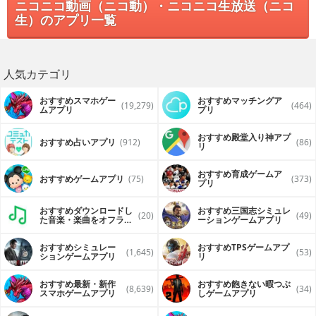
ニコニコ動画（ニコ動）・ニコニコ生放送（ニコ
生）のアプリ一覧
人気カテゴリ
おすすめスマホゲー
おすすめマッチングア
(19,279)
(464)
ムアプリ
プリ
おすすめ殿堂入り神アプ
おすすめ占いアプリ
(912)
(86)
リ
おすすめ育成ゲームア
おすすめゲームアプリ
(75)
(373)
プリ
おすすめダウンロードし
おすすめ三国志シミュレ
(20)
(49)
た音楽・楽曲をオフライ
ーションゲームアプリ
ンで再生するアプリ
おすすめシミュレー
おすすめTPSゲームアプ
(1,645)
(53)
ションゲームアプリ
リ
おすすめ最新・新作
おすすめ飽きない暇つぶ
(8,639)
(34)
スマホゲームアプリ
しゲームアプリ