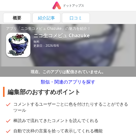
ドットアップス
概要
紹介記事
口コミ
アプリ「ニコ生コメビュ Chazuke」の魅力を紹介！
ニコ生コメビュ Chazuke
無料
更新日：2026/8/6
現在、このアプリは配信されていません。
類似・関連のアプリを探す
編集部のおすすめポイント
コメントするユーザーごとに色を付けたりすることができる
ツール
棒読みで流れてきたコメントを読んでくれる
自動で次枠の言葉を拾って表示してくれる機能