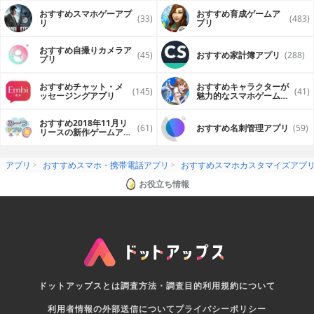
おすすめスマホゲーアプ
おすすめ育成ゲームア
(33)
(483)
リ
プリ
おすすめ自撮りカメラア
(45)
おすすめ家計簿アプリ
(288)
プリ
おすすめチャット・メ
おすすめキャラクターが
(145)
(41)
ッセージングアプリ
魅力的なスマホゲームア
プリ
おすすめ2018年11月リ
(61)
おすすめ名刺管理アプリ
(59)
リースの新作ゲームアプ
リ
アプリ
おすすめスマホ・携帯電話アプリ
おすすめスマホカスタマイズアプ
お役立ち情報
ドットアップスとは
調査方法・調査目的
利用規約について
利用者情報の外部送信について
プライバシーポリシー