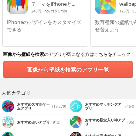
テーマをiPhoneと
wallpap
iPadとiPod Touch
Apple 
240円
novitap GmbH
120円
S
へ！
iPhoneのデザインをカスタマイズ
数百種類の壁紙でAp
できる！
せ替えよう
画像から壁紙を検索
のアプリが気になる方はこちらをチェック
画像から壁紙を検索のアプリ一覧
人気カテゴリ
おすすめスマホゲー
おすすめマッチングア
(19,279)
(464)
ムアプリ
プリ
おすすめ殿堂入り神アプ
おすすめ占いアプリ
(912)
(86)
リ
おすすめ育成ゲームア