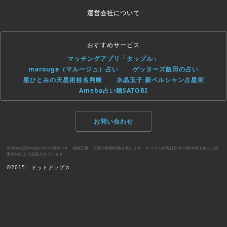
運営会社について
おすすめサービス
マッチングアプリ「タップル」
marouge（マルージュ）占い
ゲッターズ飯田の占い
星ひとみの天星術姓名判断
水晶玉子 新ペルシャン占星術
Ameba占い館SATORI
お問い合わせ
AndroidはGoogle Inc.の商標です。掲載記事・写真の無断転載を禁じます。すべての内容は日本の著作権法並びに国
際条約により保護されています。
©2015 - ドットアップス