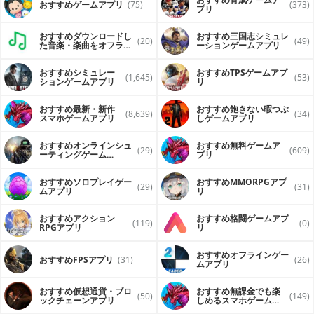
おすすめゲームアプリ
(75)
(373)
プリ
おすすめダウンロードし
おすすめ三国志シミュレ
(20)
(49)
た音楽・楽曲をオフライ
ーションゲームアプリ
ンで再生するアプリ
おすすめシミュレー
おすすめTPSゲームアプ
(1,645)
(53)
ションゲームアプリ
リ
おすすめ最新・新作
おすすめ飽きない暇つぶ
(8,639)
(34)
スマホゲームアプリ
しゲームアプリ
おすすめオンラインシュ
おすすめ無料ゲームア
(29)
(609)
ーティングゲーム
プリ
（FPS・TPS）アプリ
おすすめソロプレイゲー
おすすめ MMORPGアプ
(29)
(31)
ムアプリ
リ
おすすめアクション
おすすめ格闘ゲームアプ
(119)
(0)
RPGアプリ
リ
おすすめオフラインゲー
おすすめFPSアプリ
(31)
(26)
ムアプリ
おすすめ仮想通貨・ブロ
おすすめ無課金でも楽
(50)
(149)
ックチェーンアプリ
しめるスマホゲームア
プリ