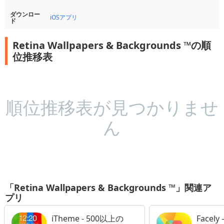
ダウンロー
iOSアプリ
ド
Retina Wallpapers & Backgrounds ™の順
位推移表
順位推移表が見つかりませ
ん
「Retina Wallpapers & Backgrounds ™」関連ア
プリ
iTheme - 500以上の
Facely