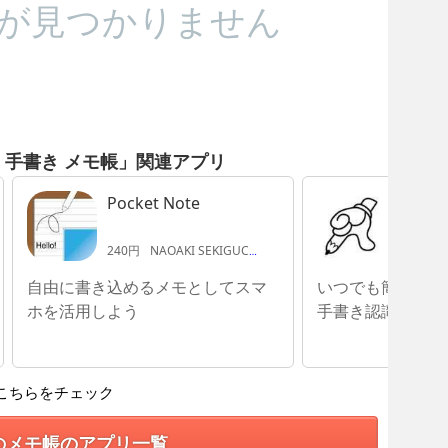
が見つかりません
- 手書き メモ帳」関連アプリ
Pocket Note
手書き
240円
NAOAKI SEKIGUCHI
480円
C
自由に書き込めるメモとしてスマ
いつでも簡単手書
ホを活用しよう
手書き認識エンジ
こちらをチェック
のメモ帳のアプリ一覧