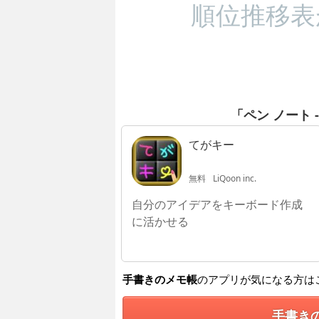
順位推移表
「ペン ノート 
てがキー
無料
LiQoon inc.
自分のアイデアをキーボード作成
に活かせる
手書きのメモ帳
のアプリが気になる方は
手書き