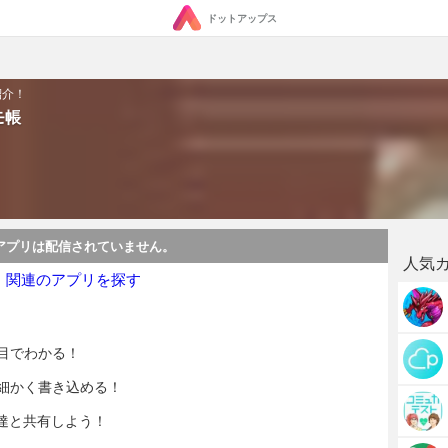
ドットアップス
紹介！
モ帳
アプリは配信されていません。
人気
・関連のアプリを探す
目でわかる！
細かく書き込める！
達と共有しよう！