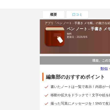
概要
口コミ
アプリ「ペン ノート - 手書き メモ帳」の魅力を
ペン ノート - 手書き メ
無料
更新日：2026/8/6
現在、この
類似
編集部のおすすめポイント
書いたノートは一覧で表示！内容が一
移動や拡大をドラックで！文字や絵を
撮った写真にメッセージを！SNSで友