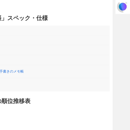
モ帳」スペック・仕様
手書きのメモ帳
帳の順位推移表