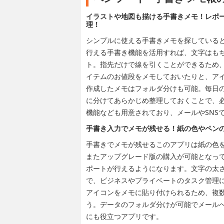
イラストや地図も描ける手書きメモ！レポ
理！
シンプルに使える手書きメモを探していると
行える手書き機能を活用すれば、文字はも
ト。指先だけで線を引くことができるため
イテムのお値段をメモしておいたりと、ア
作成したメモはフォルダ分けも可能。毎日
に分けてあらかじめ整理しておくことで、
機能なども用意されており、メールやSNS
手書き入力でメモが残せる！紙の色やペン
手書きでメモが残せるこのアプリは紙の色
またアップグレード版の購入が可能となって
ポートが行えるようになります。文字の太
で、ビジネスやプライベートのタスク管理にも一
アイコンをメモに貼り付けられるため、複
う。データのフォルダ分けが可能でメール
にも役立つアプリです。