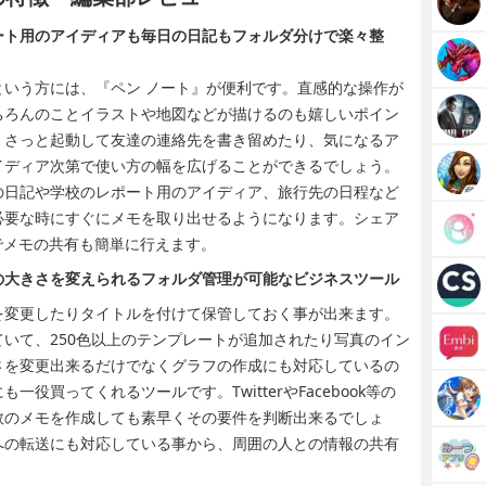
ート用のアイディアも毎日の日記もフォルダ分けで楽々整
いう方には、『ペン ノート』が便利です。直感的な操作が
ちろんのことイラストや地図などが描けるのも嬉しいポイン
、さっと起動して友達の連絡先を書き留めたり、気になるア
イディア次第で使い方の幅を広げることができるでしょう。
の日記や学校のレポート用のアイディア、旅行先の日程など
必要な時にすぐにメモを取り出せるようになります。シェア
でメモの共有も簡単に行えます。
の大きさを変えられるフォルダ管理が可能なビジネスツール
を変更したりタイトルを付けて保管しておく事が出来ます。
いて、250色以上のテンプレートが追加されたり写真のイン
さを変更出来るだけでなくグラフの作成にも対応しているの
役買ってくれるツールです。TwitterやFacebook等の
数のメモを作成しても素早くその要件を判断出来るでしょ
への転送にも対応している事から、周囲の人との情報の共有