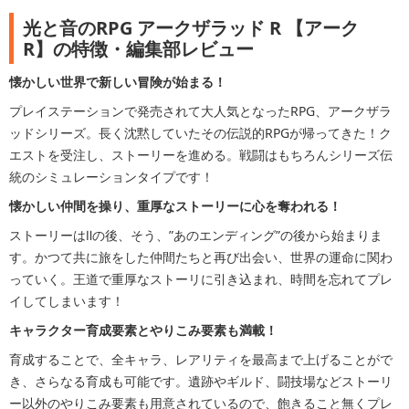
光と音のRPG アークザラッド R 【アーク
R】の特徴・編集部レビュー
懐かしい世界で新しい冒険が始まる！
プレイステーションで発売されて大人気となったRPG、アークザラ
ッドシリーズ。長く沈黙していたその伝説的RPGが帰ってきた！ク
エストを受注し、ストーリーを進める。戦闘はもちろんシリーズ伝
統のシミュレーションタイプです！
懐かしい仲間を操り、重厚なストーリーに心を奪われる！
ストーリーはⅡの後、そう、”あのエンディング”の後から始まりま
す。かつて共に旅をした仲間たちと再び出会い、世界の運命に関わ
っていく。王道で重厚なストーリに引き込まれ、時間を忘れてプレ
イしてしまいます！
キャラクター育成要素とやりこみ要素も満載！
育成することで、全キャラ、レアリティを最高まで上げることがで
き、さらなる育成も可能です。遺跡やギルド、闘技場などストーリ
ー以外のやりこみ要素も用意されているので、飽きること無くプレ