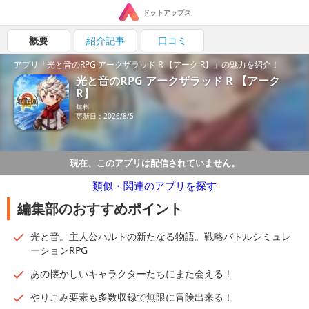
ドットアップス
概要
紹介記事
口コミ
アプリ「光と音のRPG アークザラッド R 【アーク R】」の魅力を紹介！
光と音のRPG アークザラッド R 【アーク
R】
無料
更新日：2026/8/5
現在、このアプリは配信されていません。
類似・関連のアプリを探す
編集部のおすすめポイント
光と音。主人公ハルトの新たなる物語。戦略バトルシミュレ
ーションRPG
あの懐かしいキャラクターたちにまた会える！
やりこみ要素も多数収録で無限に冒険出来る！