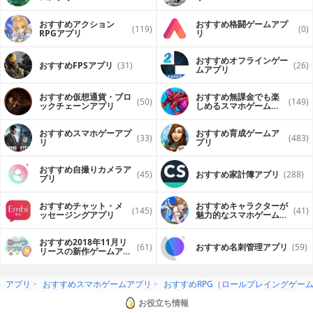
おすすめアクション
おすすめ格闘ゲームアプ
(119)
(0)
RPGアプリ
リ
おすすめオフラインゲー
おすすめFPSアプリ
(31)
(26)
ムアプリ
おすすめ仮想通貨・ブロ
おすすめ無課金でも楽
(50)
(149)
ックチェーンアプリ
しめるスマホゲームア
プリ
おすすめスマホゲーアプ
おすすめ育成ゲームア
(33)
(483)
リ
プリ
おすすめ自撮りカメラア
(45)
おすすめ家計簿アプリ
(288)
プリ
おすすめチャット・メ
おすすめキャラクターが
(145)
(41)
ッセージングアプリ
魅力的なスマホゲームア
プリ
おすすめ2018年11月リ
(61)
おすすめ名刺管理アプリ
(59)
リースの新作ゲームアプ
リ
アプリ
おすすめスマホゲームアプリ
おすすめRPG（ロールプレイングゲー
お役立ち情報