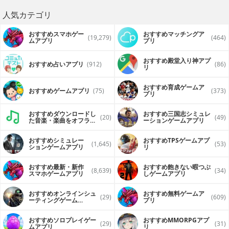
人気カテゴリ
おすすめスマホゲー
おすすめマッチングア
(19,279)
(464)
ムアプリ
プリ
おすすめ殿堂入り神アプ
おすすめ占いアプリ
(912)
(86)
リ
おすすめ育成ゲームア
おすすめゲームアプリ
(75)
(373)
プリ
おすすめダウンロードし
おすすめ三国志シミュレ
(20)
(49)
た音楽・楽曲をオフライ
ーションゲームアプリ
ンで再生するアプリ
おすすめシミュレー
おすすめTPSゲームアプ
(1,645)
(53)
ションゲームアプリ
リ
おすすめ最新・新作
おすすめ飽きない暇つぶ
(8,639)
(34)
スマホゲームアプリ
しゲームアプリ
おすすめオンラインシュ
おすすめ無料ゲームア
(29)
(609)
ーティングゲーム
プリ
（FPS・TPS）アプリ
おすすめソロプレイゲー
おすすめ MMORPGアプ
(29)
(31)
ムアプリ
リ