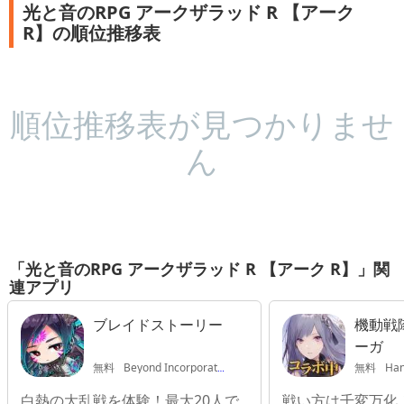
光と音のRPG アークザラッド R 【アーク
R】の順位推移表
順位推移表が見つかりませ
ん
「光と音のRPG アークザラッド R 【アーク R】」関
連アプリ
ブレイドストーリー
機動戦
ーガ
無料
Beyond Incorporated.
無料
Hangzhou 
白熱の大乱戦を体験！最大20人で
戦い方は千変万化