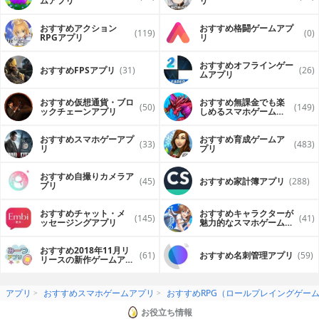
ムアプリ
リ
おすすめアクション
おすすめ格闘ゲームアプ
(119)
(0)
RPGアプリ
リ
おすすめオフラインゲー
おすすめFPSアプリ
(31)
(26)
ムアプリ
おすすめ仮想通貨・ブロ
おすすめ無課金でも楽
(50)
(149)
ックチェーンアプリ
しめるスマホゲームア
プリ
おすすめスマホゲーアプ
おすすめ育成ゲームア
(33)
(483)
リ
プリ
おすすめ自撮りカメラア
(45)
おすすめ家計簿アプリ
(288)
プリ
おすすめチャット・メ
おすすめキャラクターが
(145)
(41)
ッセージングアプリ
魅力的なスマホゲームア
プリ
おすすめ2018年11月リ
(61)
おすすめ名刺管理アプリ
(59)
リースの新作ゲームアプ
リ
アプリ
おすすめスマホゲームアプリ
おすすめRPG（ロールプレイングゲー
お役立ち情報