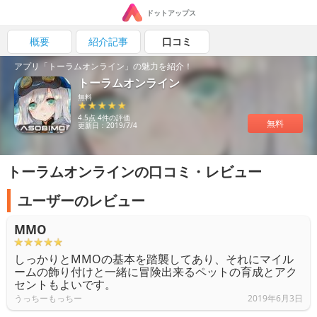
ドットアップス
概要
紹介記事
口コミ
アプリ「トーラムオンライン」の魅力を紹介！
トーラムオンライン
無料
4.5点 4件の評価
無料
更新日：2019/7/4
トーラムオンラインの口コミ・レビュー
ユーザーのレビュー
MMO
しっかりとMMOの基本を踏襲してあり、それにマイル
ームの飾り付けと一緒に冒険出来るペットの育成とアク
セントもよいです。
うっちーもっちー
2019年6月3日