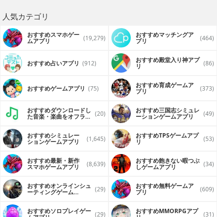
人気カテゴリ
おすすめスマホゲー
おすすめマッチングア
(19,279)
(464)
ムアプリ
プリ
おすすめ殿堂入り神アプ
おすすめ占いアプリ
(912)
(86)
リ
おすすめ育成ゲームア
おすすめゲームアプリ
(75)
(373)
プリ
おすすめダウンロードし
おすすめ三国志シミュレ
(20)
(49)
た音楽・楽曲をオフライ
ーションゲームアプリ
ンで再生するアプリ
おすすめシミュレー
おすすめTPSゲームアプ
(1,645)
(53)
ションゲームアプリ
リ
おすすめ最新・新作
おすすめ飽きない暇つぶ
(8,639)
(34)
スマホゲームアプリ
しゲームアプリ
おすすめオンラインシュ
おすすめ無料ゲームア
(29)
(609)
ーティングゲーム
プリ
（FPS・TPS）アプリ
おすすめソロプレイゲー
おすすめ MMORPGアプ
(29)
(31)