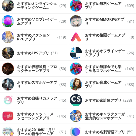
■連絡先の情報もQR交換
おすすめオンラインシュ
おすすめ無料ゲームア
(29)
(609)
-連絡先アプリのインターフィースと同様、違和感なく
ーティングゲーム
プリ
（FPS・TPS）アプリ
-iPhoneと連携したGoogle連絡先の情報も同様に対応
-連絡先を選択し、QRコードを作成するまで操作性高い
おすすめソロプレイゲー
おすすめ MMORPGアプ
(29)
(31)
-直接連絡先へ電話発信、メール送信、SMS送信も可能
ムアプリ
リ
おすすめアクション
おすすめ格闘ゲームアプ
■QRコードの読み込み
(119)
(0)
RPGアプリ
リ
-素早く正しく認識、無料アプリ認識できないフォーマットも
対応
-日本キャリア様の連絡先フォーマット全対応
おすすめオフラインゲー
おすすめFPSアプリ
(31)
(26)
ムアプリ
-日本語ならShift-JIS、中国語や韓国語などのUnicodeでエン
コードしたQRコードを自動解析
-docomoブックマーク、テキスト、URL、メール、SMSなど
おすすめ仮想通貨・ブロ
おすすめ無課金でも楽
(50)
(149)
も自動検出
ックチェーンアプリ
しめるスマホゲームア
プリ
-Safariブラウザで見たQRコードをコピーし、本アプリで貼り
付けで認識できます
おすすめスマホゲーアプ
おすすめ育成ゲームア
(33)
(483)
-GEO位置情報を確認、地図の起動も
リ
プリ
-生データの確認、QRコードの撮影時刻、撮影場所、イメー
ジまで
おすすめ自撮りカメラア
-ダブルクリックでズーム変更
(45)
おすすめ家計簿アプリ
(288)
プリ
-フラッシュのON/OFF
-プラス+ボタンでイメージの選択と貼り付け, QR画像のリン
クを貼り付けるとき、自動的にダウンロードしてから認識し
おすすめチャット・メ
おすすめキャラクターが
(145)
(41)
ッセージングアプリ
魅力的なスマホゲームア
ます
プリ
■認識と作成できるフォーマット
おすすめ2018年11月リ
(61)
おすすめ名刺管理アプリ
(59)
-ビットコインアドレス
リースの新作ゲームアプ