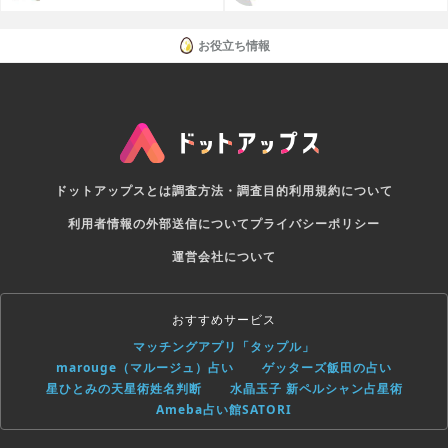
リ
-連絡先(MECARD,MEMORYCARD,vCard)
-カレンダーイベント(vEvent)
-URL(twitter,tweet,facebook自動分類)
お役立ち情報
-Twitterアカウント
-Tweet
-電話番号
-SMS
-メールアドレス
-メール(mailto, MATMSG)
-GEO位置情報
-任意入力(テキスト)
ドットアップスとは
調査方法・調査目的
利用規約について
■内蔵ブラウザ
-携帯サイトの閲覧ができます。"Galaxy S6", "Softbank
利用者情報の外部送信について
プライバシーポリシー
004SH PJ", "DoCoMo N-01C", "au by KDDI SH005"にそれぞ
れ魔法を使って装います。
運営会社について
(注意:各キャリアの公式サイトや、IPアドレスで携帯電話を判
定しているサイトは表示できませんのでご注意ください。)
-URLをメール、SMS、Twitter、Facebookなどで共有ができ
ます
おすすめサービス
＊＊＊＊＊＊＊＊＊＊＊＊＊
マッチングアプリ「タップル」
一番使いやすいQRアプリに貢献したいです。
marouge（マルージュ）占い
ゲッターズ飯田の占い
QRプロの続いての開発と改善を支えてお願いいたします。
星ひとみの天星術姓名判断
水晶玉子 新ペルシャン占星術
Ameba占い館SATORI