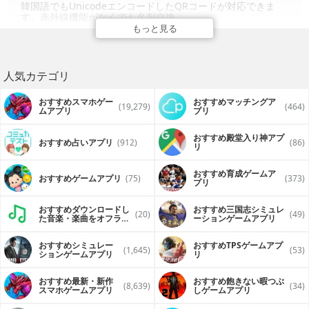
韓国語でもUnicodeエンコードしたQRコードが対応できま
す。赤外線機能がなくでも名刺交換
もっと見る
商品と本のJANコードの検出とWEB検索も可能です
QRコードの読み取りは素早く正しく認識できます。
ビットコインアドレス、連絡先、カレンダーイベント、
人気カテゴリ
Twitter、facebookリンクまでQRコードの認識や作成ができ
ます。
おすすめスマホゲー
おすすめマッチングア
今まで他アプリ比べれないほどの多いフォーマットをサポー
(19,279)
(464)
ムアプリ
プリ
トします。
内蔵ブラウザを使って各携帯専用のサイトを閲覧できます。
Android専用サイトのアクセスも。
おすすめ殿堂入り神アプ
おすすめ占いアプリ
(912)
(86)
リ
■自分のプロフィール管理
-自分の個人情報を登録し、いつもでらくらく共有
おすすめ育成ゲームア
おすすめゲームアプリ
(75)
(373)
-@twitter形式のURLも交換できます
プリ
-ワンクリックでQR作成、日本キャリア
Softbank/DoCoMo/au/WILLCOM様のフォーマット全対応
おすすめダウンロードし
おすすめ三国志シミュレ
(20)
(49)
-日本語ならShift-JIS、英語やフランス語や中国語や韓国語な
た音楽・楽曲をオフライ
ーションゲームアプリ
どの場合Unicode、エンコード形式の選択が可能
ンで再生するアプリ
-QRコードイメージとvCardファイルの送信共有が可能
おすすめシミュレー
おすすめTPSゲームアプ
-Twitter、Facebookへの投稿共有もサポート
(1,645)
(53)
ションゲームアプリ
リ
-vCardフォーマットのQRコードも作成できます。電話番号、
メールアドレスは3つ以上持っている方、個人住所、事務所住
所が複数持っている方、@twitterアカウントが複数持ってい
おすすめ最新・新作
おすすめ飽きない暇つぶ
(8,639)
(34)
スマホゲームアプリ
しゲームアプリ
る方なれば、vCardを選択し、すべての情報が共有できます