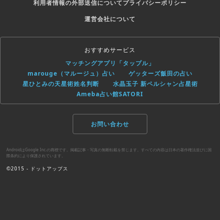
利用者情報の外部送信について
プライバシーポリシー
運営会社について
おすすめサービス
マッチングアプリ「タップル」
marouge（マルージュ）占い
ゲッターズ飯田の占い
星ひとみの天星術姓名判断
水晶玉子 新ペルシャン占星術
Ameba占い館SATORI
お問い合わせ
AndroidはGoogle Inc.の商標です。掲載記事・写真の無断転載を禁じます。すべての内容は日本の著作権法並びに国
際条約により保護されています。
©2015 - ドットアップス