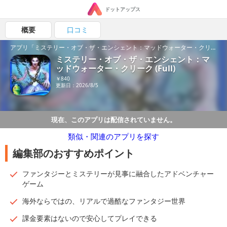
ドットアップス
概要
口コミ
アプリ「ミステリー・オブ・ザ・エンシェント：マッドウォーター・クリーク (Full)」の魅力を紹介！
ミステリー・オブ・ザ・エンシェント：マ
ッドウォーター・クリーク (Full)
￥840
更新日：2026/8/5
現在、このアプリは配信されていません。
類似・関連のアプリを探す
編集部のおすすめポイント
ファンタジーとミステリーが見事に融合したアドベンチャー
ゲーム
海外ならではの、リアルで過酷なファンタジー世界
課金要素はないので安心してプレイできる