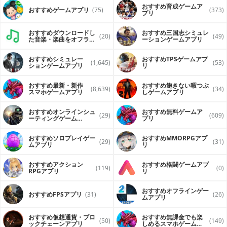
おすすめ育成ゲームア
おすすめゲームアプリ
(75)
(373)
プリ
おすすめダウンロードし
おすすめ三国志シミュレ
(20)
(49)
た音楽・楽曲をオフライ
ーションゲームアプリ
ンで再生するアプリ
おすすめシミュレー
おすすめTPSゲームアプ
(1,645)
(53)
ションゲームアプリ
リ
おすすめ最新・新作
おすすめ飽きない暇つぶ
(8,639)
(34)
スマホゲームアプリ
しゲームアプリ
おすすめオンラインシュ
おすすめ無料ゲームア
(29)
(609)
ーティングゲーム
プリ
（FPS・TPS）アプリ
おすすめソロプレイゲー
おすすめ MMORPGアプ
(29)
(31)
ムアプリ
リ
おすすめアクション
おすすめ格闘ゲームアプ
(119)
(0)
RPGアプリ
リ
おすすめオフラインゲー
おすすめFPSアプリ
(31)
(26)
ムアプリ
おすすめ仮想通貨・ブロ
おすすめ無課金でも楽
(50)
(149)
ックチェーンアプリ
しめるスマホゲームア