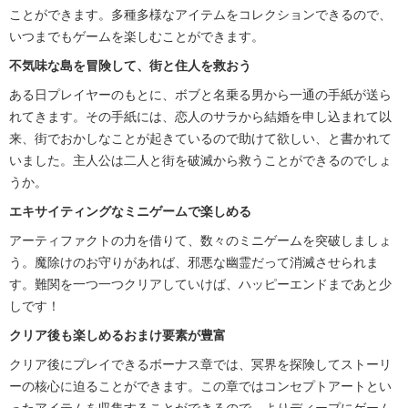
ことができます。多種多様なアイテムをコレクションできるので、
いつまでもゲームを楽しむことができます。
不気味な島を冒険して、街と住人を救おう
ある日プレイヤーのもとに、ボブと名乗る男から一通の手紙が送ら
れてきます。その手紙には、恋人のサラから結婚を申し込まれて以
来、街でおかしなことが起きているので助けて欲しい、と書かれて
いました。主人公は二人と街を破滅から救うことができるのでしょ
うか。
エキサイティングなミニゲームで楽しめる
アーティファクトの力を借りて、数々のミニゲームを突破しましょ
う。魔除けのお守りがあれば、邪悪な幽霊だって消滅させられま
す。難関を一つ一つクリアしていけば、ハッピーエンドまであと少
しです！
クリア後も楽しめるおまけ要素が豊富
クリア後にプレイできるボーナス章では、冥界を探険してストーリ
ーの核心に迫ることができます。この章ではコンセプトアートとい
ったアイテムを収集することができるので、よりディープにゲーム