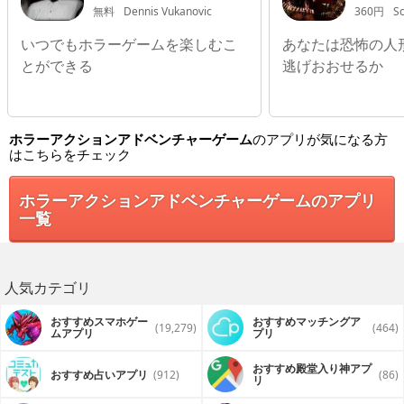
無料
Dennis Vukanovic
360円
S
いつでもホラーゲームを楽しむこ
あなたは恐怖の人
とができる
逃げおおせるか
ホラーアクションアドベンチャーゲーム
のアプリが気になる方
はこちらをチェック
ホラーアクションアドベンチャーゲームのアプリ
一覧
人気カテゴリ
おすすめスマホゲー
おすすめマッチングア
(19,279)
(464)
ムアプリ
プリ
おすすめ殿堂入り神アプ
おすすめ占いアプリ
(912)
(86)
リ