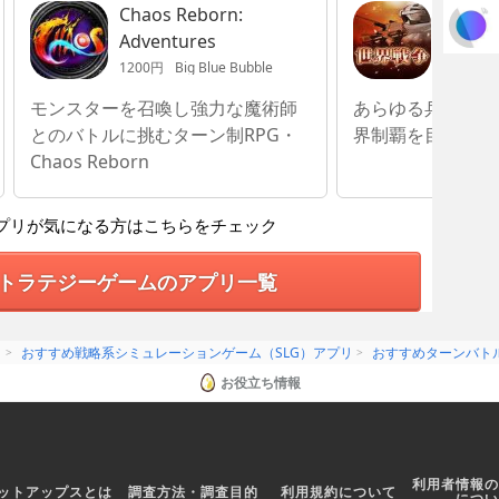
Chaos Reborn:
世界戦
Adventures
1200円
Big Blue Bubble
120円
S
モンスターを召喚し強力な魔術師
あらゆる兵器・戦
とのバトルに挑むターン制RPG・
界制覇を目指せ
Chaos Reborn
プリが気になる方はこちらをチェック
トラテジーゲームのアプリ一覧
リ
おすすめ戦略系シミュレーションゲーム（SLG）アプリ
おすすめターンバト
お役立ち情報
利用者情報の
ットアップスとは
調査方法・調査目的
利用規約について
につい