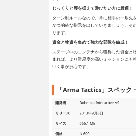
じっくりと腰を据えて遊びたい方に最適！
ターン制ルールなので、常に相手の一歩先
かつ的確な指示を出していきましょう。そ
ります。
資金と物資を集めて強力な部隊を編成！
ステージ中のコンテナから獲得した資金と
まれば、より難易度の高いミッションにも
いく事が肝心です。
「Arma Tactics」スペッ
開発者
Bohemia Interactive AS
リリース
2013年9月6日
サイズ
666.1 MB
価格
￥600