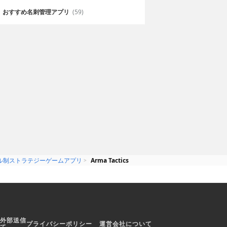
争
911 Operator
おすすめ名刺管理アプリ
(59)
ENKEN, INC.
600円
Games Operators sp. z o.o.
術を駆使して世
緊急通報を処理してドキドキの展
開を楽しもう
ル制ストラテジーゲームアプリ
Arma Tactics
外部送信
プライバシーポリシー
運営会社について
て