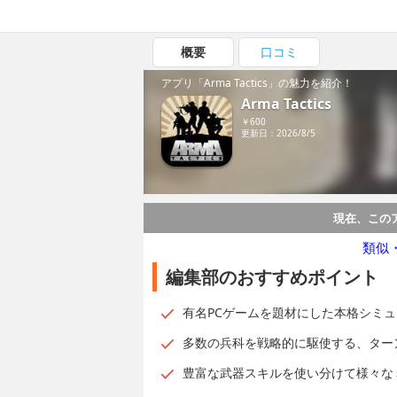
概要
口コミ
アプリ「Arma Tactics」の魅力を紹介！
Arma Tactics
￥600
更新日：2026/8/5
現在、この
類似
編集部のおすすめポイント
有名PCゲームを題材にした本格シミュレーシ
多数の兵科を戦略的に駆使する、ター
豊富な武器スキルを使い分けて様々な