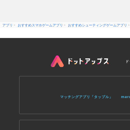
-GameZebo
“Meh. could b better”
-Some comment on YouTube
アプリ
おすすめスマホゲームアプリ
おすすめシューティングゲームアプリ
_______________________________________
Install and customize machine guns, r
and future weapons like railguns and
camera and turret sensors including re
jammers, proximity detectors, zoom l
ド
Search for valuable “VIP” enemies and
out hostile intersections and wipe 
FEATURES:
• Full controller support
• Jaw dropping NightVision imagery
• Dynamic levels
マッチングアプリ「タップル」
ma
• Both military units and undead zom
• Vehicle and armor customization
• Huge array of weapon and sensor u
• Perks for player and vehicles alike
• Airplay support for AppleTV
• Character levels