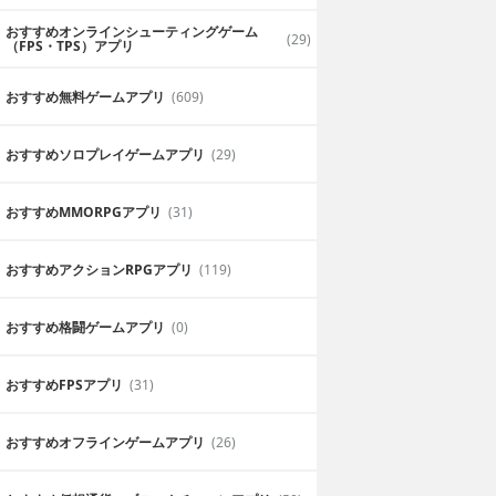
おすすめオンラインシューティングゲーム
(29)
（FPS・TPS）アプリ
おすすめ無料ゲームアプリ
(609)
おすすめソロプレイゲームアプリ
(29)
おすすめ MMORPGアプリ
(31)
おすすめアクションRPGアプリ
(119)
おすすめ格闘ゲームアプリ
(0)
LED PvP ゾン
DEAD TRIGGER 2 ゾ
ューター
ンビ シューター
おすすめFPSアプリ
(31)
FINGER Games, a.s.
無料
MADFINGER Games, a.s.
打ち倒すシュー
リアルなゾンビに思わず鳥肌なシ
おすすめオフラインゲームアプリ
(26)
ューティングゲーム