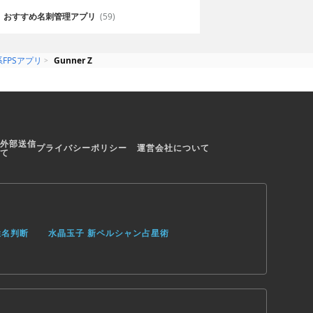
おすすめ名刺管理アプリ
(59)
FPSアプリ
Gunner Z
外部送信
プライバシーポリシー
運営会社について
て
姓名判断
水晶玉子 新ペルシャン占星術