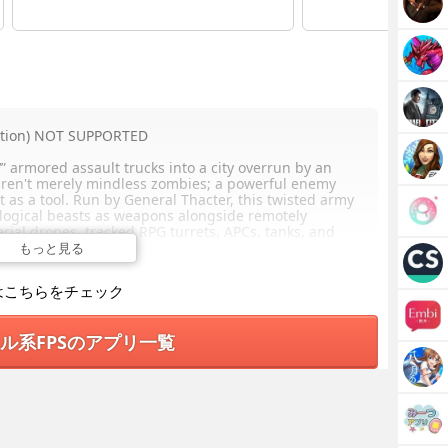
ation) NOT SUPPORTED
” armored assault trucks into a city overrun by an
ren't merely mindless zombies; a powerful enemy
t as a tool. Run by General Thacter, this twisted army
ological beasts as weapons alongside remotely
ial drones, tracked RPG turrets, APCs, tanks, and
ping the undead army is YOU!
もっと見る
はこちらをチェック
ル系FPSのアプリ一覧
amn amazing”
r the rest of 2013”
 you’ve probably seen”