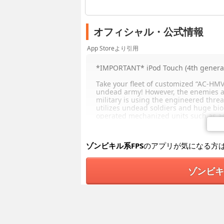
オフィシャル・公式情報
App Storeより引用
*IMPORTANT* iPod Touch (4th gener
Take your fleet of customized “AC-HMV
undead army! However, the enemies a
military is using the engineered threa
utilizes undead soldiers and huge bi
operated mechanized units such as aer
more. The only force capable of stop
_______________________________________
ゾンビキル系FPS
のアプリが気になる方
RECOGNITION:
ゾンビキ
“Gunner Z for the iOS looks pretty d
-Destructoid
“Our 36 most anticipated iOS games fo
-Pocket Gamer UK
“Ten times scarier than most zombies