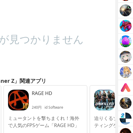
が見つかりません
nner Z」関連アプリ
RAGE HD
UNKIL
ビ シ
240円
id Software
無料
MAD
ミュータントを撃ちまくれ！海外
迫りくるゾンビを
で人気のFPSゲーム「RAGE HD」
ティングゲーム