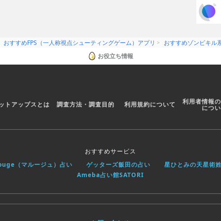
おすすめFPS（一人称視点シューティングゲーム）アプリ
おすすめゾンビキル系
お役立ち情報
ockets, grenades, guided missiles, giant miniguns,
 aim-assisted smartgun systems. Install powerful
coil stabilizers, explosive and threat detectors,
enses, and more!
利用者情報の
ットアップスとは
調査方法・調査目的
利用規約について
 earn cash, health, level XP, and ammo as you clear
につい
out ambushes. DESTROY ALL ZOMBIES!!
おすすめサービス
rouge（マルージュ）占い
ゲッターズ飯田の占い
星ひとみの天星術
bie hordes
Ameba占い館SATORI
pgrades