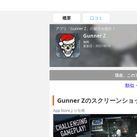
概要
口コミ
アプリ「Gunner Z」の魅力を紹介！
Gunner Z
無料
更新日：2021/6/16
現在、この
類似
Gunner Zのスクリーンショ
App Storeより引用