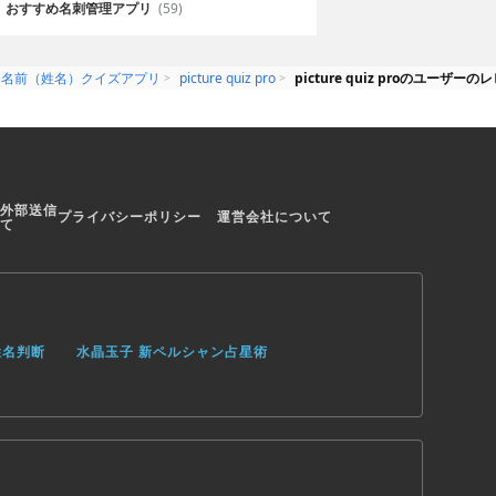
おすすめ名刺管理アプリ
(59)
め名前（姓名）クイズアプリ
picture quiz pro
picture quiz proのユーザーの
外部送信
プライバシーポリシー
運営会社について
て
姓名判断
水晶玉子 新ペルシャン占星術