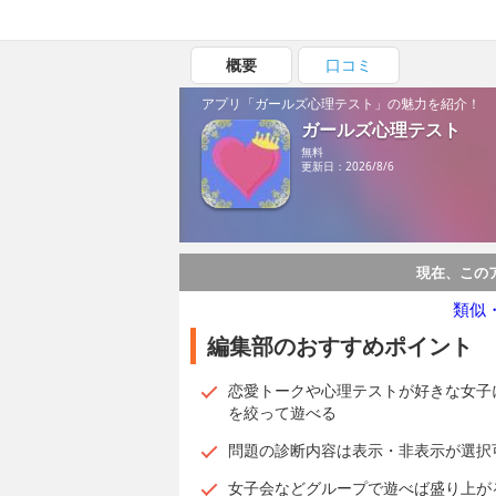
概要
口コミ
アプリ「ガールズ心理テスト」の魅力を紹介！
ガールズ心理テスト
無料
更新日：2026/8/6
現在、この
類似
編集部のおすすめポイント
恋愛トークや心理テストが好きな女子
を絞って遊べる
問題の診断内容は表示・非表示が選択
女子会などグループで遊べば盛り上が