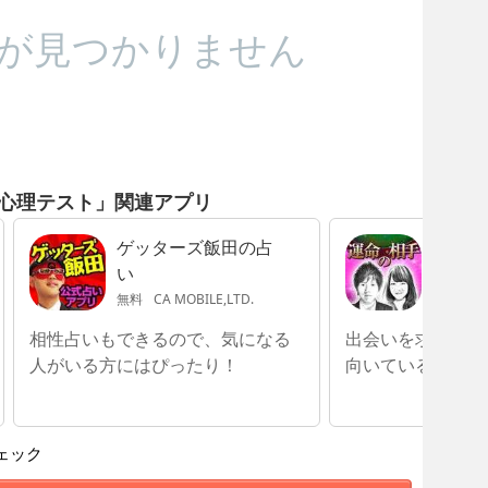
が見つかりません
心理テスト」関連アプリ
ゲッターズ飯田の占
顔まで
い
相手占
無料
CA MOBILE,LTD.
無料
PO
相性占いもできるので、気になる
出会いを求めてい
人がいる方にはぴったり！
向いている
ェック