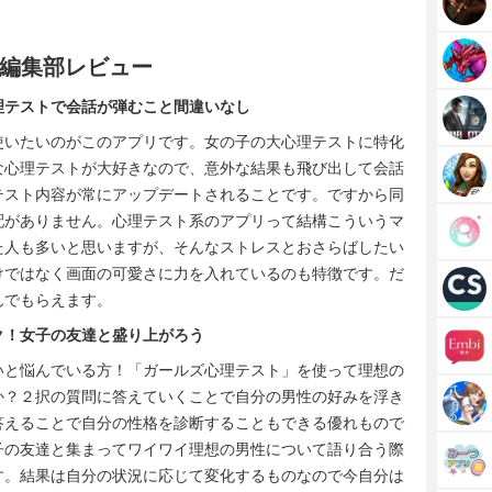
編集部レビュー
理テストで会話が弾むこと間違いなし
使いたいのがこのアプリです。女の子の大心理テストに特化
な心理テストが大好きなので、意外な結果も飛び出して会話
テスト内容が常にアップデートされることです。ですから同
配がありません。心理テスト系のアプリって結構こういうマ
た人も多いと思いますが、そんなストレスとおさらばしたい
けではなく画面の可愛さに力を入れているのも特徴です。だ
んでもらえます。
ク！女子の友達と盛り上がろう
いと悩んでいる方！「ガールズ心理テスト」を使って理想の
か？２択の質問に答えていくことで自分の男性の好みを浮き
答えることで自分の性格を診断することもできる優れもので
子の友達と集まってワイワイ理想の男性について語り合う際
す。結果は自分の状況に応じて変化するものなので今自分は