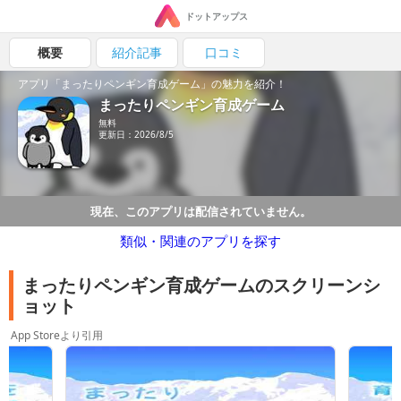
ドットアップス
概要
紹介記事
口コミ
アプリ「まったりペンギン育成ゲーム」の魅力を紹介！
まったりペンギン育成ゲーム
無料
更新日：2026/8/5
現在、このアプリは配信されていません。
類似・関連のアプリを探す
まったりペンギン育成ゲームのスクリーンシ
ョット
App Storeより引用