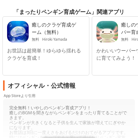
「まったりペンギン育成ゲーム」関連アプリ
癒しのクラゲ育成ゲ
癒しの
ーム（無料）
パー育
無料
Hiroki Yamada
無料
Hir
お世話は超簡単！ゆらゆら揺れる
かわいいウーパー
クラゲを育成！
に育ててみよう！
オフィシャル・公式情報
App Storeより引用
完全無料！いやしのペンギン育成アプリ！
癒しのBGMを聞きながらペンギンをまったり育てることがで
きます。
ペンギンが大きくなると子供を生んで家族が増えてにぎやか
になります。
お世話は3日に一度えさをあげるだけのおてがるアプリです。
時にはペンギンをタップすると驚いて逃げたりペンギン家族