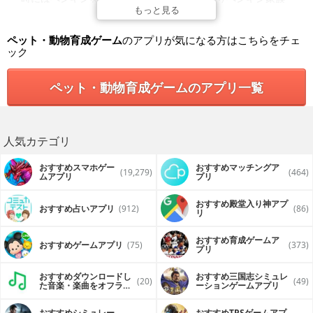
の成長をのんびり楽しむことができます！
もっと見る
▼主な機能
ペット・動物育成ゲーム
のアプリが気になる方はこちらをチェ
- まったり、ぺんぎんに餌をあげることができます
ック
- ときどき、ぺんぎんをタップすると驚いて逃げます
- のんびり、名前をつけてあげることができます
- 「ペンギンの数」を押すとペンギンを中央に集めることがで
ペット・動物育成ゲームのアプリ一覧
きます
- 身長と、おなかのすき具合を確認できます
- BGMを聞きながらペンギンをまったり、のんびり眺めるア
プリです
人気カテゴリ
▼素材利用
このアプリには以下のサイトのBGMを利用させていただきま
した。
おすすめスマホゲー
おすすめマッチングア
(19,279)
(464)
- MusMus(http://musmus.main.jp/)
ムアプリ
プリ
おすすめ殿堂入り神アプ
おすすめ占いアプリ
(912)
(86)
リ
おすすめ育成ゲームア
おすすめゲームアプリ
(75)
(373)
プリ
おすすめダウンロードし
おすすめ三国志シミュレ
(20)
(49)
た音楽・楽曲をオフライ
ーションゲームアプリ
ンで再生するアプリ
おすすめシミュレー
おすすめTPSゲームアプ