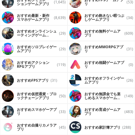
(1,645)
(53)
ションゲームアプリ
リ
おすすめ最新・新作
おすすめ飽きない暇つぶ
(8,639)
(34)
スマホゲームアプリ
しゲームアプリ
おすすめオンラインシュ
おすすめ無料ゲームア
(29)
(609)
ーティングゲーム
プリ
（FPS・TPS）アプリ
おすすめソロプレイゲー
おすすめ MMORPGアプ
(29)
(31)
ムアプリ
リ
おすすめアクション
おすすめ格闘ゲームアプ
(119)
(0)
RPGアプリ
リ
おすすめオフラインゲー
おすすめFPSアプリ
(31)
(26)
ムアプリ
おすすめ仮想通貨・ブロ
おすすめ無課金でも楽
(50)
(149)
ックチェーンアプリ
しめるスマホゲームア
プリ
おすすめスマホゲーアプ
おすすめ育成ゲームア
(33)
(483)
リ
プリ
おすすめ自撮りカメラア
(45)
おすすめ家計簿アプリ
(288)
プリ