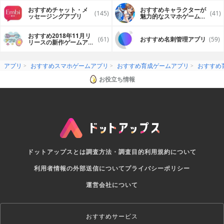
おすすめチャット・メ
おすすめキャラクターが
(145)
(41)
ッセージングアプリ
魅力的なスマホゲームア
プリ
おすすめ2018年11月リ
(61)
おすすめ名刺管理アプリ
(59)
リースの新作ゲームアプ
リ
アプリ
おすすめスマホゲームアプリ
おすすめ育成ゲームアプリ
おすすめ
お役立ち情報
ドットアップスとは
調査方法・調査目的
利用規約について
利用者情報の外部送信について
プライバシーポリシー
運営会社について
おすすめサービス