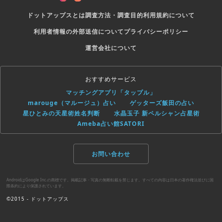
ドットアップスとは
調査方法・調査目的
利用規約について
利用者情報の外部送信について
プライバシーポリシー
運営会社について
おすすめサービス
マッチングアプリ「タップル」
marouge（マルージュ）占い
ゲッターズ飯田の占い
星ひとみの天星術姓名判断
水晶玉子 新ペルシャン占星術
Ameba占い館SATORI
お問い合わせ
AndroidはGoogle Inc.の商標です。掲載記事・写真の無断転載を禁じます。すべての内容は日本の著作権法並びに国
際条約により保護されています。
©2015 - ドットアップス