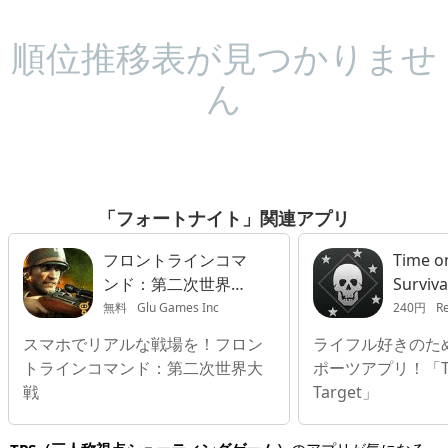
順位推移表が見つかりませ
ん
「フォートナイト」関連アプリ
フロントラインコマ
Time on
ンド：第二次世界大
Surviv
戦
無料
Glu Games Inc
240円
Re
スマホでリアルな戦場を！フロン
ライフル好きのた
トラインコマンド：第二次世界大
ポーツアプリ！「Ti
戦
Target」