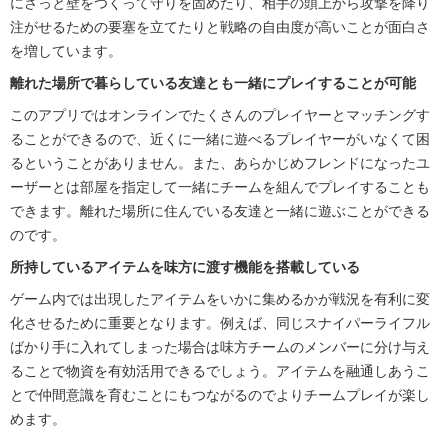
にさっと壁をつくって守りを固めたり、相手の頭上から攻撃を降り
注がせるための要塞を立てたりと戦略の自由度が高いことが面白さ
を増しています。
離れた場所で暮らしている友達とも一緒にプレイすることが可能
このアプリではオンラインでたくさんのプレイヤーとマッチングす
ることができるので、近くに一緒に遊べるプレイヤーがいなくて困
るということがありません。また、あらかじめフレンドになったユ
ーザーとは部屋を指定して一緒にチームを組んでプレイすることも
できます。離れた場所に住んでいる友達と一緒に遊ぶことができる
のです。
所持しているアイテムを味方に渡す機能を搭載している
ゲーム内では出現したアイテムをいかに集めるかが戦況を有利に変
化させるために重要となります。例えば、同じスナイパーライフル
ばかり手に入れてしまった場合は味方チームのメンバーに分け与え
ることで物資を有効活用できるでしょう。アイテムを融通しあうこ
とで仲間意識を育むことにもつながるのでよりチームプレイが楽し
めます。