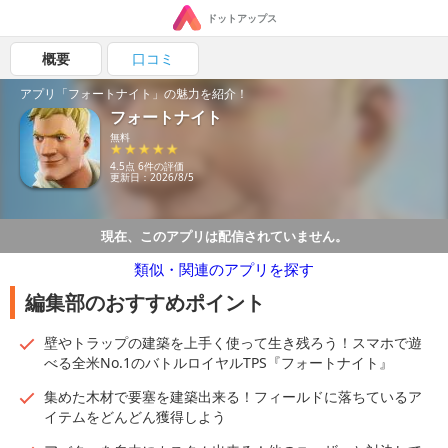
ドットアップス
概要
口コミ
アプリ「フォートナイト」の魅力を紹介！
フォートナイト
無料
4.5点 6件の評価
更新日：2026/8/5
現在、このアプリは配信されていません。
類似・関連のアプリを探す
編集部のおすすめポイント
壁やトラップの建築を上手く使って生き残ろう！スマホで遊
べる全米No.1のバトルロイヤルTPS『フォートナイト』
集めた木材で要塞を建築出来る！フィールドに落ちているア
イテムをどんどん獲得しよう