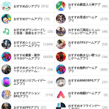
おすすめ殿堂入り神アプ
おすすめ占いアプリ
(912)
(86)
リ
おすすめ育成ゲームア
おすすめゲームアプリ
(75)
(373)
プリ
おすすめダウンロードし
おすすめ三国志シミュレ
(20)
(49)
た音楽・楽曲をオフライ
ーションゲームアプリ
ンで再生するアプリ
おすすめシミュレー
おすすめTPSゲームアプ
(1,645)
(53)
ションゲームアプリ
リ
おすすめ最新・新作
おすすめ飽きない暇つぶ
(8,639)
(34)
スマホゲームアプリ
しゲームアプリ
おすすめオンラインシュ
おすすめ無料ゲームア
(29)
(609)
ーティングゲーム
プリ
（FPS・TPS）アプリ
おすすめソロプレイゲー
おすすめ MMORPGアプ
(29)
(31)
ムアプリ
リ
おすすめアクション
おすすめ格闘ゲームアプ
(119)
(0)
RPGアプリ
リ
おすすめオフラインゲー
おすすめFPSアプリ
(31)
(26)
ムアプリ