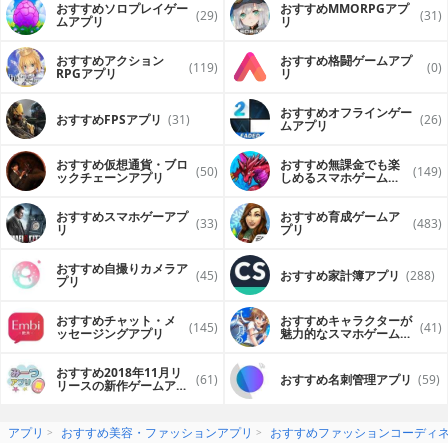
おすすめソロプレイゲー
おすすめ MMORPGアプ
(29)
(31)
ムアプリ
リ
おすすめアクション
おすすめ格闘ゲームアプ
(119)
(0)
RPGアプリ
リ
おすすめオフラインゲー
おすすめFPSアプリ
(31)
(26)
ムアプリ
おすすめ仮想通貨・ブロ
おすすめ無課金でも楽
(50)
(149)
ックチェーンアプリ
しめるスマホゲームア
プリ
おすすめスマホゲーアプ
おすすめ育成ゲームア
(33)
(483)
リ
プリ
おすすめ自撮りカメラア
(45)
おすすめ家計簿アプリ
(288)
プリ
おすすめチャット・メ
おすすめキャラクターが
(145)
(41)
ッセージングアプリ
魅力的なスマホゲームア
プリ
おすすめ2018年11月リ
(61)
おすすめ名刺管理アプリ
(59)
リースの新作ゲームアプ
リ
アプリ
おすすめ美容・ファッションアプリ
おすすめファッションコーディ