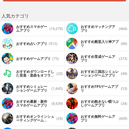
人気カテゴリ
おすすめスマホゲー
おすすめマッチングア
(19,279)
(464)
ムアプリ
プリ
おすすめ殿堂入り神アプ
おすすめ占いアプリ
(912)
(86)
リ
おすすめ育成ゲームア
おすすめゲームアプリ
(75)
(373)
プリ
おすすめダウンロードし
おすすめ三国志シミュレ
(20)
(49)
た音楽・楽曲をオフライ
ーションゲームアプリ
ンで再生するアプリ
おすすめシミュレー
おすすめTPSゲームアプ
(1,645)
(53)
ションゲームアプリ
リ
おすすめ最新・新作
おすすめ飽きない暇つぶ
(8,639)
(34)
スマホゲームアプリ
しゲームアプリ
おすすめオンラインシュ
おすすめ無料ゲームア
(29)
(609)
ーティングゲーム
プリ
（FPS・TPS）アプリ