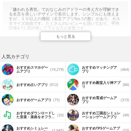
「嫌われる勇気」でおなじみのアドラーの考え方が理解でき
る名言を美しいデザインで表示します。シンプルにも使えま
すが、１０以上の機能（名言アプリNo.1の数）があり、カス
タマイズ自由です。たくさんのレビューも頂いており、平均
評価4.7と高評価して下さる方が多数です。
もっと見る
人気カテゴリ
おすすめスマホゲー
おすすめマッチングア
(19,279)
(464)
ムアプリ
プリ
おすすめ殿堂入り神アプ
おすすめ占いアプリ
(912)
(86)
リ
おすすめ育成ゲームア
おすすめゲームアプリ
(75)
(373)
プリ
おすすめダウンロードし
おすすめ三国志シミュレ
(20)
(49)
た音楽・楽曲をオフライ
ーションゲームアプリ
ンで再生するアプリ
おすすめシミュレー
おすすめTPSゲームアプ
(1,645)
(53)