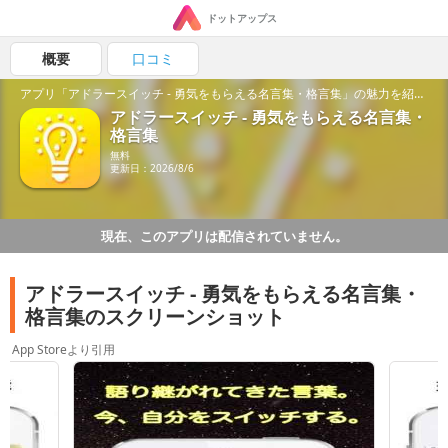
ドットアップス
概要
口コミ
アプリ「アドラースイッチ - 勇気をもらえる名言集・格言集」の魅力を紹介！
アドラースイッチ - 勇気をもらえる名言集・
格言集
無料
更新日：2026/8/6
現在、このアプリは配信されていません。
アドラースイッチ - 勇気をもらえる名言集・
格言集のスクリーンショット
App Storeより引用