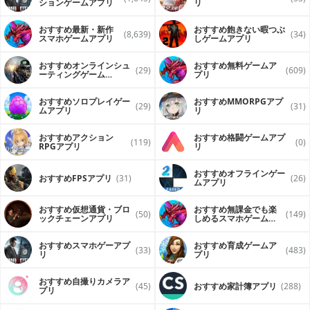
ションゲームアプリ
リ
おすすめ最新・新作
おすすめ飽きない暇つぶ
(8,639)
(34)
スマホゲームアプリ
しゲームアプリ
おすすめオンラインシュ
おすすめ無料ゲームア
(29)
(609)
ーティングゲーム
プリ
（FPS・TPS）アプリ
おすすめソロプレイゲー
おすすめ MMORPGアプ
(29)
(31)
ムアプリ
リ
おすすめアクション
おすすめ格闘ゲームアプ
(119)
(0)
RPGアプリ
リ
おすすめオフラインゲー
おすすめFPSアプリ
(31)
(26)
ムアプリ
おすすめ仮想通貨・ブロ
おすすめ無課金でも楽
(50)
(149)
ックチェーンアプリ
しめるスマホゲームア
プリ
おすすめスマホゲーアプ
おすすめ育成ゲームア
(33)
(483)
リ
プリ
おすすめ自撮りカメラア
(45)
おすすめ家計簿アプリ
(288)
プリ