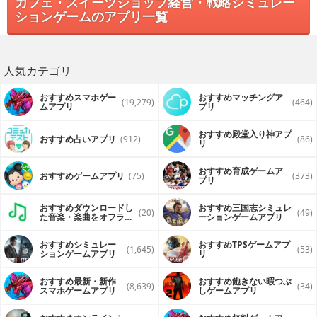
カフェ・スイーツショップ経営・戦略シミュレー
ションゲームのアプリ一覧
人気カテゴリ
おすすめスマホゲー
おすすめマッチングア
(19,279)
(464)
ムアプリ
プリ
おすすめ殿堂入り神アプ
おすすめ占いアプリ
(912)
(86)
リ
おすすめ育成ゲームア
おすすめゲームアプリ
(75)
(373)
プリ
おすすめダウンロードし
おすすめ三国志シミュレ
(20)
(49)
た音楽・楽曲をオフライ
ーションゲームアプリ
ンで再生するアプリ
おすすめシミュレー
おすすめTPSゲームアプ
(1,645)
(53)
ションゲームアプリ
リ
おすすめ最新・新作
おすすめ飽きない暇つぶ
(8,639)
(34)
スマホゲームアプリ
しゲームアプリ