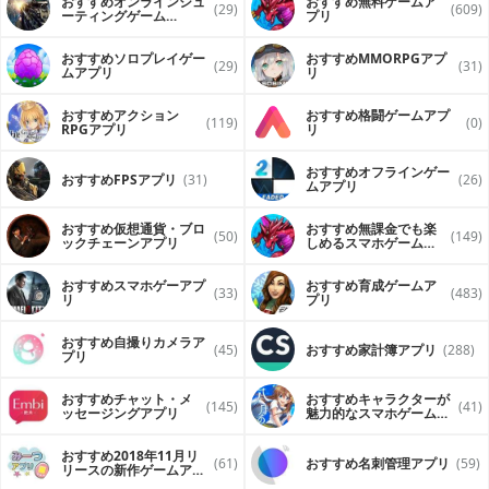
おすすめオンラインシュ
おすすめ無料ゲームア
(29)
(609)
ーティングゲーム
プリ
（FPS・TPS）アプリ
おすすめソロプレイゲー
おすすめ MMORPGアプ
(29)
(31)
ムアプリ
リ
おすすめアクション
おすすめ格闘ゲームアプ
(119)
(0)
RPGアプリ
リ
おすすめオフラインゲー
おすすめFPSアプリ
(31)
(26)
ムアプリ
おすすめ仮想通貨・ブロ
おすすめ無課金でも楽
(50)
(149)
ックチェーンアプリ
しめるスマホゲームア
プリ
おすすめスマホゲーアプ
おすすめ育成ゲームア
(33)
(483)
リ
プリ
おすすめ自撮りカメラア
(45)
おすすめ家計簿アプリ
(288)
プリ
おすすめチャット・メ
おすすめキャラクターが
(145)
(41)
ッセージングアプリ
魅力的なスマホゲームア
プリ
おすすめ2018年11月リ
(61)
おすすめ名刺管理アプリ
(59)
リースの新作ゲームアプ
リ