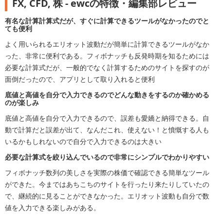
FX, CFD, 株 - ewcの特徴・編集部レビュー
有名な計算計算式だが、すぐに計算できるツールがなかったのでと
ても便利
よく用いられるエリオット波動だが簡単に計算できるツールがなか
った、非常に便利である。フィボナッチも反発時期を知るためには
必要な計算式だが、一般的でなく計算するためのサイトを探すのが
面倒だったので、アプリとして取り入れると便利
底値と高値を自分で入力できるのでどんな動きをするのか確かめる
のが楽しみ
底値と高値を自分で入力できるので、誤差も愛嬌と納得できる。自
動で計算だと誤差が出て、なんだこれ、使えない！と憤慨する人も
いるかもしれないので自分で入力できるのは大きい
必要な計算式を絞り込んでいるので非常にシンプルでわかりやすい
フィボナッチ数列の美しさを実際の株価で確認できる簡単なツール
ができた。今まではあちこちのサイトを行ったり来たりしていたの
で、継続的に見ることができなかった。エリオット波動も自分で数
値を入力できる楽しみがある。