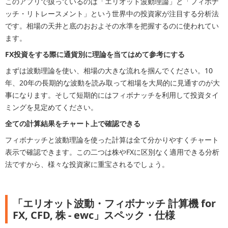
このアプリで扱っているのは「エリオット波動理論」と「フィボナ
ッチ・リトレースメント」という世界中の投資家が注目する分析法
です。相場の天井と底のおおよその水準を把握するのに使われてい
ます。
FX投資をする際に通貨別に理論を当てはめて参考にする
まずは波動理論を使い、相場の大きな流れを掴んでください。10
年、20年の長期的な波動を読み取って相場を大局的に見通すのが大
事になります。そして短期的にはフィボナッチを利用して投資タイ
ミングを見定めてください。
全ての計算結果をチャート上で確認できる
フィボナッチと波動理論を使った計算は全て分かりやすくチャート
表示で確認できます。この二つは株やFXに区別なく適用できる分析
法ですから、様々な投資家に重宝されるでしょう。
「エリオット波動・フィボナッチ 計算機 for
FX, CFD, 株 - ewc」スペック・仕様