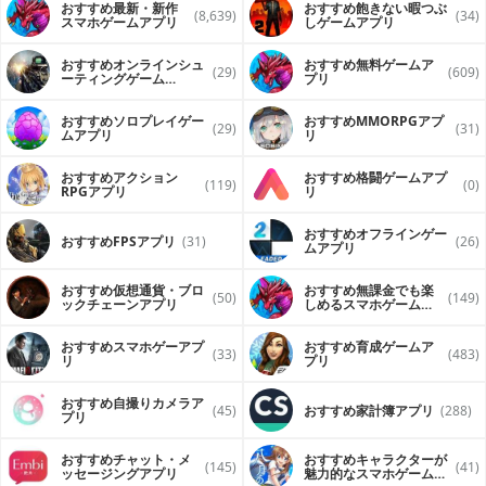
おすすめ最新・新作
おすすめ飽きない暇つぶ
(8,639)
(34)
スマホゲームアプリ
しゲームアプリ
おすすめオンラインシュ
おすすめ無料ゲームア
(29)
(609)
ーティングゲーム
プリ
（FPS・TPS）アプリ
おすすめソロプレイゲー
おすすめ MMORPGアプ
(29)
(31)
ムアプリ
リ
おすすめアクション
おすすめ格闘ゲームアプ
(119)
(0)
RPGアプリ
リ
おすすめオフラインゲー
おすすめFPSアプリ
(31)
(26)
ムアプリ
おすすめ仮想通貨・ブロ
おすすめ無課金でも楽
(50)
(149)
ックチェーンアプリ
しめるスマホゲームア
プリ
おすすめスマホゲーアプ
おすすめ育成ゲームア
(33)
(483)
リ
プリ
おすすめ自撮りカメラア
(45)
おすすめ家計簿アプリ
(288)
プリ
おすすめチャット・メ
おすすめキャラクターが
(145)
(41)
ッセージングアプリ
魅力的なスマホゲームア