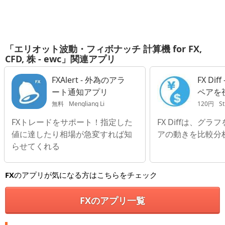
「エリオット波動・フィボナッチ 計算機 for FX,
CFD, 株 - ewc」関連アプリ
FXAlert - 外為のアラ
FX Dif
ート通知アプリ
ペアを
無料
Mengliang Li
120円
St
FXトレードをサポート！指定した
FX Diffは、グ
値に達したり相場が急変すれば知
アの動きを比較分
らせてくれる
FX
のアプリが気になる方はこちらをチェック
FXのアプリ一覧