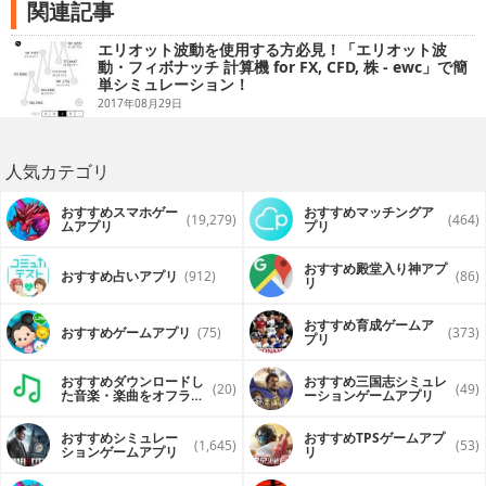
関連記事
エリオット波動を使用する方必見！「エリオット波
動・フィボナッチ 計算機 for FX, CFD, 株 - ewc」で簡
単シミュレーション！
2017年08月29日
人気カテゴリ
おすすめスマホゲー
おすすめマッチングア
(19,279)
(464)
ムアプリ
プリ
おすすめ殿堂入り神アプ
おすすめ占いアプリ
(912)
(86)
リ
おすすめ育成ゲームア
おすすめゲームアプリ
(75)
(373)
プリ
おすすめダウンロードし
おすすめ三国志シミュレ
(20)
(49)
た音楽・楽曲をオフライ
ーションゲームアプリ
ンで再生するアプリ
おすすめシミュレー
おすすめTPSゲームアプ
(1,645)
(53)
ションゲームアプリ
リ