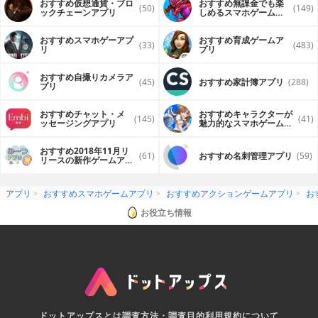
おすすめ仮想通貨・ブロ
おすすめ無課金でも楽
(50)
(149)
ックチェーンアプリ
しめるスマホゲームア
プリ
おすすめスマホゲーアプ
おすすめ育成ゲームア
(33)
(483)
リ
プリ
おすすめ自撮りカメラア
(45)
おすすめ家計簿アプリ
(288)
プリ
おすすめチャット・メ
おすすめキャラクターが
(145)
(41)
ッセージングアプリ
魅力的なスマホゲームア
プリ
おすすめ2018年11月リ
(61)
おすすめ名刺管理アプリ
(59)
リースの新作ゲームアプ
リ
アプリ
おすすめスマホゲームアプリ
おすすめアクションゲームアプリ
お
お役立ち情報
ドットアップスとは
調査方法・調査目的
利用規約について