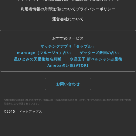
利用者情報の外部送信について
プライバシーポリシー
運営会社について
おすすめサービス
マッチングアプリ「タップル」
marouge（マルージュ）占い
ゲッターズ飯田の占い
星ひとみの天星術姓名判断
水晶玉子 新ペルシャン占星術
Ameba占い館SATORI
お問い合わせ
AndroidはGoogle Inc.の商標です。掲載記事・写真の無断転載を禁じます。すべての内容は日本の著作権法並びに国
際条約により保護されています。
©2015 - ドットアップス