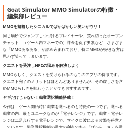
Goat Simulator MMO Simulatorの特徴・
編集部レビュー
MMOを揶揄したシニカルでばかばかしい笑いがウリ！
同じ場所でジャンプしつづけるプレイヤーや、荒れ切ったオープン
チャット、（ゲーム内マネーでの）課金を促す要素など、さまざま
な「MMOあるある」が詰め込まれており、特にMMOが好きな方は
思わず笑ってしまいます。
クエストを受注しNPCの悩みを解決しよう
MMOらしく、クエストを受けられるのもこのアプリの特徴です。
クエスト完了のメリットはほとんどありませんが、その虚しさを含
めMMOらしさを味わうことができおすすめです。
ヤギだけじゃない！職業選択機能搭載！
今作は、ゲーム開始時に職業を選べるのも特徴の一つです。選べる
職業の内、最もユニークなのが「電子レンジ」です。職業・電子レ
ンジは二足歩行する電子レンジで、マイクロ波による攻撃を得意と
しています。職業選択機能の最大の利点である「ばからしさ」を最