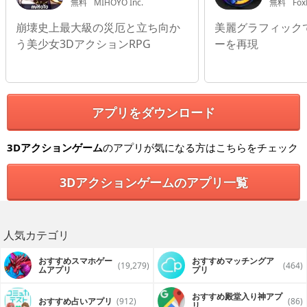
無料
MIHOYO Inc.
無料
Fox
崩壊史上最大級の災厄と立ち向か
美麗グラフィック
う美少女3DアクションRPG
ーを再現
アプリをダウンロード
3Dアクションゲーム
のアプリが気になる方はこちらをチェック
3Dアクションゲームのアプリ一覧
人気カテゴリ
おすすめスマホゲー
おすすめマッチングア
(19,279)
(464)
ムアプリ
プリ
おすすめ殿堂入り神アプ
おすすめ占いアプリ
(912)
(86)
リ