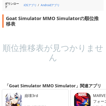
ダウンロー
iOSアプリ
Androidアプリ
ド
Goat Simulator MMO Simulatorの順位推
移表
順位推移表が見つかりませ
ん
「Goat Simulator MMO Simulator」関連アプリ
崩壊3rd
MARV
フォー