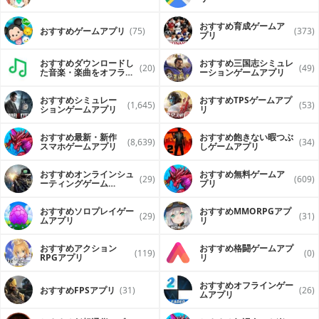
おすすめ育成ゲームア
おすすめゲームアプリ
(75)
(373)
プリ
おすすめダウンロードし
おすすめ三国志シミュレ
(20)
(49)
た音楽・楽曲をオフライ
ーションゲームアプリ
ンで再生するアプリ
おすすめシミュレー
おすすめTPSゲームアプ
(1,645)
(53)
ションゲームアプリ
リ
おすすめ最新・新作
おすすめ飽きない暇つぶ
(8,639)
(34)
スマホゲームアプリ
しゲームアプリ
おすすめオンラインシュ
おすすめ無料ゲームア
(29)
(609)
ーティングゲーム
プリ
（FPS・TPS）アプリ
おすすめソロプレイゲー
おすすめ MMORPGアプ
(29)
(31)
ムアプリ
リ
おすすめアクション
おすすめ格闘ゲームアプ
(119)
(0)
RPGアプリ
リ
おすすめオフラインゲー
おすすめFPSアプリ
(31)
(26)
ムアプリ