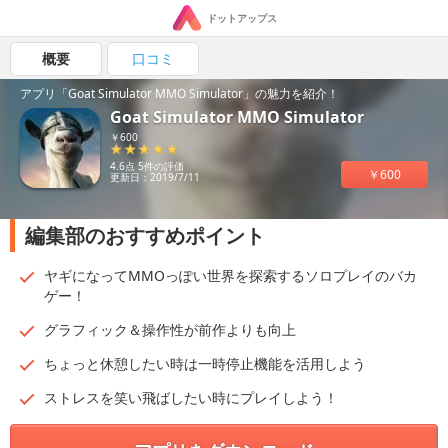
ドットアップス
概要
口コミ
アプリ「Goat Simulator MMO Simulator」の魅力を紹介！
Goat Simulator MMO Simulator
￥600
4.6点 5件の評価
￥600
更新日：2019/7/11
編集部のおすすめポイント
ヤギになってMMOっぽい世界を探索するソロプレイのバカ
ゲー！
グラフィック＆操作性が前作よりも向上
ちょっと休憩したい時は一時停止機能を活用しよう
ストレスを笑い飛ばしたい時にプレイしよう！