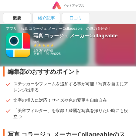
ドットアップス
概要
紹介記事
口コミ
アプリ「写真 コラージュ メーカーCollageable」の魅力を紹介！
写真 コラージュ メーカーCollageable
無料
5点 3件の評価
更新日：2019/6/28
編集部のおすすめポイント
ステッカーやフレームを追加する事が可能！写真を自由にア
レンジ出来る！
文字の挿入に対応！サイズや色の変更も自由自在！
「美容フィルター」を収録！綺麗な写真を撮りたい時にも役
立つ！
写真 コラージュ メーカーCollageableのス