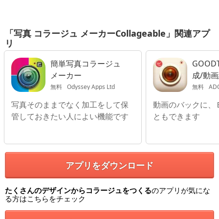
「写真 コラージュ メーカーCollageable」関連アプ
リ
簡単写真コラージュ
GOODT
メーカー
成/動
工/動
無料
Odyssey Apps Ltd
無料
ADO
プリ -
写真そのままでなく加工をして保
動画のバックに、
管しておきたい人によい機能です
ともできます
アプリをダウンロード
たくさんのデザインからコラージュをつくる
のアプリが気にな
る方はこちらをチェック