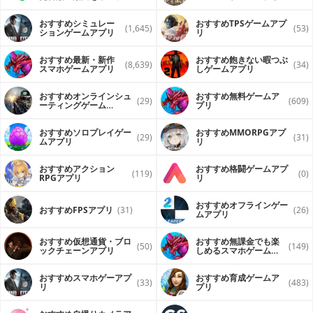
ンで再生するアプリ
おすすめシミュレー
おすすめTPSゲームアプ
(1,645)
(53)
ションゲームアプリ
リ
おすすめ最新・新作
おすすめ飽きない暇つぶ
(8,639)
(34)
スマホゲームアプリ
しゲームアプリ
おすすめオンラインシュ
おすすめ無料ゲームア
(29)
(609)
ーティングゲーム
プリ
（FPS・TPS）アプリ
おすすめソロプレイゲー
おすすめ MMORPGアプ
(29)
(31)
ムアプリ
リ
おすすめアクション
おすすめ格闘ゲームアプ
(119)
(0)
RPGアプリ
リ
おすすめオフラインゲー
おすすめFPSアプリ
(31)
(26)
ムアプリ
おすすめ仮想通貨・ブロ
おすすめ無課金でも楽
(50)
(149)
ックチェーンアプリ
しめるスマホゲームア
プリ
おすすめスマホゲーアプ
おすすめ育成ゲームア
(33)
(483)
リ
プリ