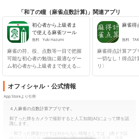
「和了の瞳（麻雀点数計算)」関連アプリ
初心者から上級者ま
麻雀得
で使える麻雀ツール
無料
Yuki Hazumi
無料
TAK
麻雀の符、役、点数等一目で把握
麻雀得点計算アプ
可能な初心者の勉強に最適なゲー
一切なし！得点計
ム初心者から上級者まで使える麻
リ〉
雀ツール
オフィシャル・公式情報
App Storeより引用
４人麻雀の点数計算アプリです。
和了った牌をカメラで撮影すると人工知能(AI)によって牌を認
識します。
・和了った牌姿だけでは分からない情報としては、(赤ドラ以
外の)ドラの有無、ロンorツモ、鳴いた面子、自風牌、場風