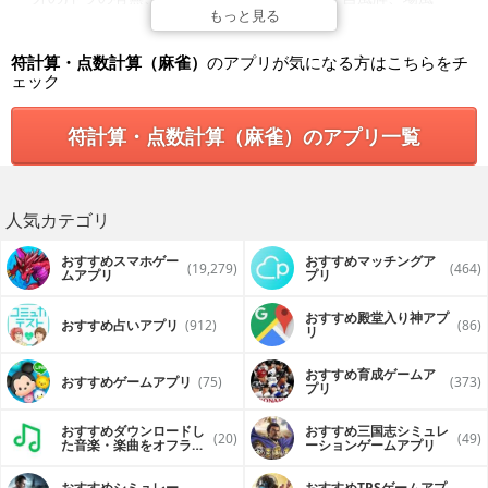
牌、連チャン数等があります。これらは手入力する必要があ
もっと見る
ります（でなければ符計算が出来ないため）時間としては1分
弱ほどで完了できます。
符計算・点数計算（麻雀）
のアプリが気になる方はこちらをチ
ェック
・AIはGoogle TensorFlowを用いています。
・初起動後4回点数計算すると以降5分の待機時間をまたがな
符計算・点数計算（麻雀）のアプリ一覧
ければ点数計算が出来ません。(大体1局の平均時間)これは
App内アイテム購入によって解除することができます。
人気カテゴリ
おすすめスマホゲー
おすすめマッチングア
(19,279)
(464)
ムアプリ
プリ
おすすめ殿堂入り神アプ
おすすめ占いアプリ
(912)
(86)
リ
おすすめ育成ゲームア
おすすめゲームアプリ
(75)
(373)
プリ
おすすめダウンロードし
おすすめ三国志シミュレ
(20)
(49)
た音楽・楽曲をオフライ
ーションゲームアプリ
ンで再生するアプリ
おすすめシミュレー
おすすめTPSゲームアプ