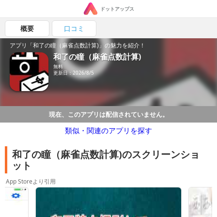
ドットアップス
概要
口コミ
アプリ「和了の瞳（麻雀点数計算)」の魅力を紹介！
和了の瞳（麻雀点数計算)
無料
更新日：2026/8/5
現在、このアプリは配信されていません。
類似・関連のアプリを探す
和了の瞳（麻雀点数計算)のスクリーンショ
ット
App Storeより引用