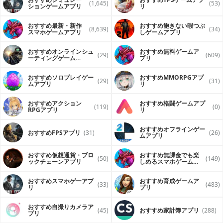
(1,645)
(53)
ションゲームアプリ
リ
おすすめ最新・新作
おすすめ飽きない暇つぶ
(8,639)
(34)
スマホゲームアプリ
しゲームアプリ
おすすめオンラインシュ
おすすめ無料ゲームア
(29)
(609)
ーティングゲーム
プリ
（FPS・TPS）アプリ
おすすめソロプレイゲー
おすすめ MMORPGアプ
(29)
(31)
ムアプリ
リ
おすすめアクション
おすすめ格闘ゲームアプ
(119)
(0)
RPGアプリ
リ
おすすめオフラインゲー
おすすめFPSアプリ
(31)
(26)
ムアプリ
おすすめ仮想通貨・ブロ
おすすめ無課金でも楽
(50)
(149)
ックチェーンアプリ
しめるスマホゲームア
プリ
おすすめスマホゲーアプ
おすすめ育成ゲームア
(33)
(483)
リ
プリ
おすすめ自撮りカメラア
(45)
おすすめ家計簿アプリ
(288)
プリ