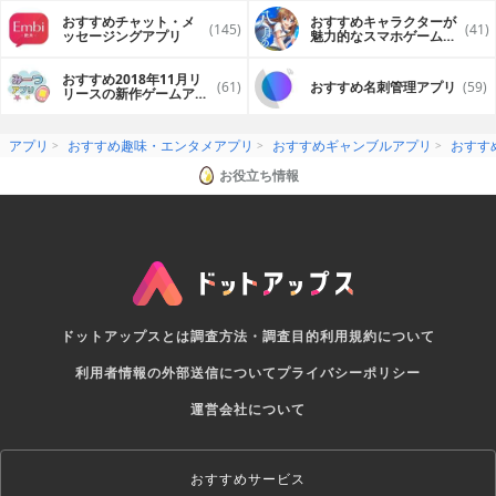
おすすめチャット・メ
おすすめキャラクターが
(145)
(41)
ッセージングアプリ
魅力的なスマホゲームア
プリ
おすすめ2018年11月リ
(61)
おすすめ名刺管理アプリ
(59)
リースの新作ゲームアプ
リ
アプリ
おすすめ趣味・エンタメアプリ
おすすめギャンブルアプリ
おすす
お役立ち情報
ドットアップスとは
調査方法・調査目的
利用規約について
利用者情報の外部送信について
プライバシーポリシー
運営会社について
おすすめサービス