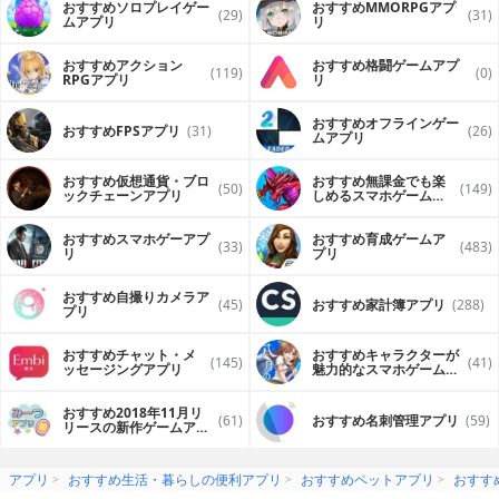
おすすめソロプレイゲー
おすすめ MMORPGアプ
(29)
(31)
ムアプリ
リ
おすすめアクション
おすすめ格闘ゲームアプ
(119)
(0)
RPGアプリ
リ
おすすめオフラインゲー
おすすめFPSアプリ
(31)
(26)
ムアプリ
おすすめ仮想通貨・ブロ
おすすめ無課金でも楽
(50)
(149)
ックチェーンアプリ
しめるスマホゲームア
プリ
おすすめスマホゲーアプ
おすすめ育成ゲームア
(33)
(483)
リ
プリ
おすすめ自撮りカメラア
(45)
おすすめ家計簿アプリ
(288)
プリ
おすすめチャット・メ
おすすめキャラクターが
(145)
(41)
ッセージングアプリ
魅力的なスマホゲームア
プリ
おすすめ2018年11月リ
(61)
おすすめ名刺管理アプリ
(59)
リースの新作ゲームアプ
リ
アプリ
おすすめ生活・暮らしの便利アプリ
おすすめペットアプリ
おすす