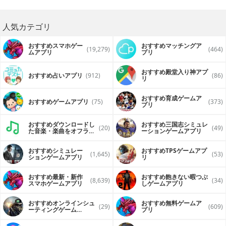
人気カテゴリ
おすすめスマホゲー
おすすめマッチングア
(19,279)
(464)
ムアプリ
プリ
おすすめ殿堂入り神アプ
おすすめ占いアプリ
(912)
(86)
リ
おすすめ育成ゲームア
おすすめゲームアプリ
(75)
(373)
プリ
おすすめダウンロードし
おすすめ三国志シミュレ
(20)
(49)
た音楽・楽曲をオフライ
ーションゲームアプリ
ンで再生するアプリ
おすすめシミュレー
おすすめTPSゲームアプ
(1,645)
(53)
ションゲームアプリ
リ
おすすめ最新・新作
おすすめ飽きない暇つぶ
(8,639)
(34)
スマホゲームアプリ
しゲームアプリ
おすすめオンラインシュ
おすすめ無料ゲームア
(29)
(609)
ーティングゲーム
プリ
（FPS・TPS）アプリ