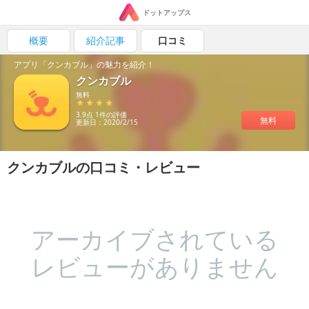
ドットアップス
概要
紹介記事
口コミ
アプリ「クンカブル」の魅力を紹介！
クンカブル
無料
3.9点 1件の評価
無料
更新日：2020/2/15
クンカブルの口コミ・レビュー
アーカイブされている
レビューがありません