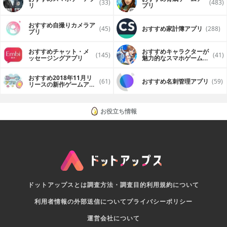
(33)
(483)
リ
プリ
おすすめ自撮りカメラア
(45)
おすすめ家計簿アプリ
(288)
プリ
おすすめチャット・メ
おすすめキャラクターが
(145)
(41)
ッセージングアプリ
魅力的なスマホゲームア
プリ
おすすめ2018年11月リ
(61)
おすすめ名刺管理アプリ
(59)
リースの新作ゲームアプ
リ
お役立ち情報
ドットアップスとは
調査方法・調査目的
利用規約について
利用者情報の外部送信について
プライバシーポリシー
運営会社について