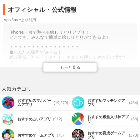
オフィシャル・公式情報
App Storeより引用
iPhone一台で遊べる絵しりとりアプリ！
どこでも、みんなで簡単に絵しりとりができるよ！
＊＊＊＊＊＊＊＊＊＊＊＊＊＊＊＊
■かんたん操作で遊べる！
絵が完成したら「できた！」ボタンを押して次の人に渡すだ
け！
文字を書いたり難しい操作はいらないよ。
もっと見る
■１２個まで遊んだ記録が残せるよ！
１２個まで部屋があるから、いろんな人と遊べるよ。
人気カテゴリ
■２０色のカラーでカラフルに！
２０色のカラーでカラフルな絵を描けるよ！
おすすめスマホゲー
おすすめマッチングア
ペンや消しゴムの太さも自由に選べるから、描きたい絵を好
(19,279)
(464)
ムアプリ
プリ
きなだけ描けるよ！
＊＊＊＊＊＊＊＊＊＊＊＊＊＊＊＊
おすすめ殿堂入り神アプ
おすすめ占いアプリ
(912)
(86)
リ
※今後のアップデートで追加してほしい機能、改善してほし
い機能がございましたらレビュー欄にお願いいたします。
おすすめ育成ゲームア
おすすめゲームアプリ
(75)
(373)
プリ