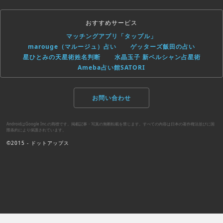
おすすめサービス
マッチングアプリ「タップル」
marouge（マルージュ）占い
ゲッターズ飯田の占い
星ひとみの天星術姓名判断
水晶玉子 新ペルシャン占星術
Ameba占い館SATORI
お問い合わせ
AndroidはGoogle Inc.の商標です。掲載記事・写真の無断転載を禁じます。すべての内容は日本の著作権法並びに国
際条約により保護されています。
©2015 - ドットアップス