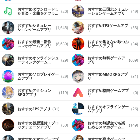
おすすめダウンロードし
おすすめ三国志シミュレ
(20)
(49)
た音楽・楽曲をオフライ
ーションゲームアプリ
ンで再生するアプリ
おすすめシミュレー
おすすめTPSゲームアプ
(1,645)
(53)
ションゲームアプリ
リ
おすすめ最新・新作
おすすめ飽きない暇つぶ
(8,639)
(34)
スマホゲームアプリ
しゲームアプリ
おすすめオンラインシュ
おすすめ無料ゲームア
(29)
(609)
ーティングゲーム
プリ
（FPS・TPS）アプリ
おすすめソロプレイゲー
おすすめ MMORPGアプ
(29)
(31)
ムアプリ
リ
おすすめアクション
おすすめ格闘ゲームアプ
(119)
(0)
RPGアプリ
リ
おすすめオフラインゲー
おすすめFPSアプリ
(31)
(26)
ムアプリ
おすすめ仮想通貨・ブロ
おすすめ無課金でも楽
(50)
(149)
ックチェーンアプリ
しめるスマホゲームア
プリ
おすすめスマホゲーアプ
おすすめ育成ゲームア