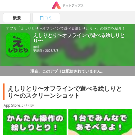
ドットアップス
概要
口コミ
アプリ「えしりとり〜オフラインで遊べる絵しりとり〜」の魅力を紹介！
えしりとり〜オフラインで遊べる絵しりと
り〜
無料
更新日：2026/8/5
現在、このアプリは配信されていません。
えしりとり〜オフラインで遊べる絵しりと
り〜のスクリーンショット
App Storeより引用