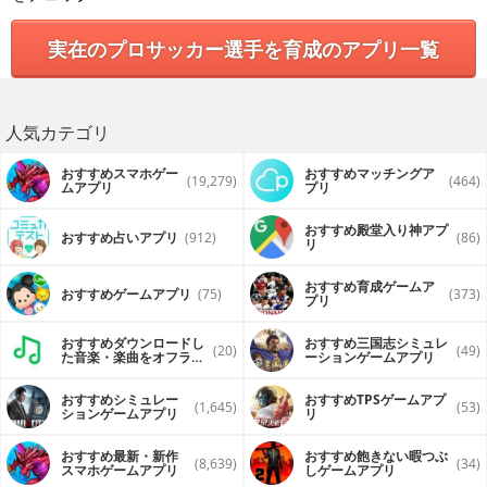
実在のプロサッカー選手を育成のアプリ一覧
人気カテゴリ
おすすめスマホゲー
おすすめマッチングア
(19,279)
(464)
ムアプリ
プリ
おすすめ殿堂入り神アプ
おすすめ占いアプリ
(912)
(86)
リ
おすすめ育成ゲームア
おすすめゲームアプリ
(75)
(373)
プリ
おすすめダウンロードし
おすすめ三国志シミュレ
(20)
(49)
た音楽・楽曲をオフライ
ーションゲームアプリ
ンで再生するアプリ
おすすめシミュレー
おすすめTPSゲームアプ
(1,645)
(53)
ションゲームアプリ
リ
おすすめ最新・新作
おすすめ飽きない暇つぶ
(8,639)
(34)
スマホゲームアプリ
しゲームアプリ