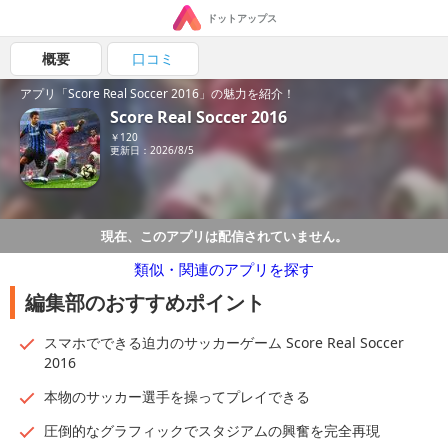
ドットアップス
概要
口コミ
アプリ「Score Real Soccer 2016」の魅力を紹介！
Score Real Soccer 2016
￥120
更新日：2026/8/5
現在、このアプリは配信されていません。
類似・関連のアプリを探す
編集部のおすすめポイント
スマホでできる迫力のサッカーゲーム Score Real Soccer
2016
本物のサッカー選手を操ってプレイできる
圧倒的なグラフィックでスタジアムの興奮を完全再現