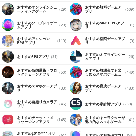
おすすめオンラインシュ
おすすめ無料ゲームア
(29)
(609)
ーティングゲーム
プリ
（FPS・TPS）アプリ
おすすめソロプレイゲー
おすすめ MMORPGアプ
(29)
(31)
ムアプリ
リ
おすすめアクション
おすすめ格闘ゲームアプ
(119)
(0)
RPGアプリ
リ
おすすめオフラインゲー
おすすめFPSアプリ
(31)
(26)
ムアプリ
おすすめ仮想通貨・ブロ
おすすめ無課金でも楽
(50)
(149)
ックチェーンアプリ
しめるスマホゲームア
プリ
おすすめスマホゲーアプ
おすすめ育成ゲームア
(33)
(483)
リ
プリ
おすすめ自撮りカメラア
(45)
おすすめ家計簿アプリ
(288)
プリ
おすすめチャット・メ
おすすめキャラクターが
(145)
(41)
ッセージングアプリ
魅力的なスマホゲームア
プリ
おすすめ2018年11月リ
(61)
おすすめ名刺管理アプリ
(59)