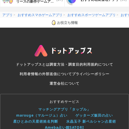
リースの新作ゲームアプ
リ
アプリ
おすすめスマホゲームアプリ
おすすめスポーツゲームアプリ
おす
お役立ち情報
ドットアップスとは
調査方法・調査目的
利用規約について
利用者情報の外部送信について
プライバシーポリシー
運営会社について
おすすめサービス
マッチングアプリ「タップル」
marouge（マルージュ）占い
ゲッターズ飯田の占い
星ひとみの天星術姓名判断
水晶玉子 新ペルシャン占星術
Ameba占い館SATORI