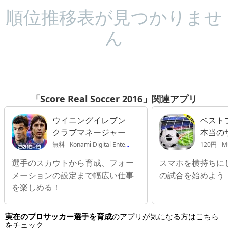
順位推移表が見つかりませ
ん
「Score Real Soccer 2016」関連アプリ
ウイニングイレブン
ベスト
クラブマネージャー
本当のサ
ゲーム 
無料
Konami Digital Entertainment Co., Ltd.
120円
Mu
新しい
選手のスカウトから育成、フォー
スマホを横持ちに
ルのゲー
メーションの設定まで幅広い仕事
の試合を始めよう
を楽しめる！
実在のプロサッカー選手を育成
のアプリが気になる方はこちら
をチェック