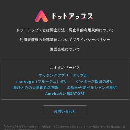
ドットアップスとは
調査方法・調査目的
利用規約について
利用者情報の外部送信について
プライバシーポリシー
運営会社について
おすすめサービス
マッチングアプリ「タップル」
marouge（マルージュ）占い
ゲッターズ飯田の占い
星ひとみの天星術姓名判断
水晶玉子 新ペルシャン占星術
Ameba占い館SATORI
お問い合わせ
AndroidはGoogle Inc.の商標です。掲載記事・写真の無断転載を禁じます。すべての内容は日本の著作権法並びに国
際条約により保護されています。