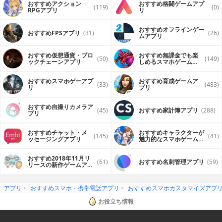
おすすめアクション
おすすめ格闘ゲームアプ
(119)
(0)
RPGアプリ
リ
おすすめオフラインゲー
おすすめFPSアプリ
(31)
(26)
ムアプリ
おすすめ仮想通貨・ブロ
おすすめ無課金でも楽
(50)
(149)
ックチェーンアプリ
しめるスマホゲームア
プリ
おすすめスマホゲーアプ
おすすめ育成ゲームア
(33)
(483)
リ
プリ
おすすめ自撮りカメラア
(45)
おすすめ家計簿アプリ
(288)
プリ
おすすめチャット・メ
おすすめキャラクターが
(145)
(41)
ッセージングアプリ
魅力的なスマホゲームア
プリ
おすすめ2018年11月リ
(61)
おすすめ名刺管理アプリ
(59)
リースの新作ゲームアプ
リ
アプリ
おすすめスマホ・携帯電話アプリ
おすすめスマホカスタマイズアプ
お役立ち情報