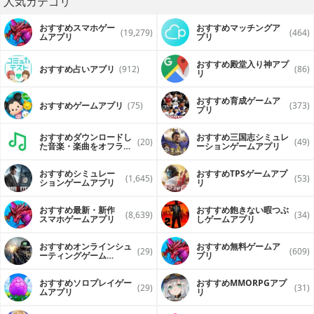
人気カテゴリ
おすすめスマホゲー
おすすめマッチングア
(19,279)
(464)
ムアプリ
プリ
おすすめ殿堂入り神アプ
おすすめ占いアプリ
(912)
(86)
リ
おすすめ育成ゲームア
おすすめゲームアプリ
(75)
(373)
プリ
おすすめダウンロードし
おすすめ三国志シミュレ
(20)
(49)
た音楽・楽曲をオフライ
ーションゲームアプリ
ンで再生するアプリ
おすすめシミュレー
おすすめTPSゲームアプ
(1,645)
(53)
ションゲームアプリ
リ
おすすめ最新・新作
おすすめ飽きない暇つぶ
(8,639)
(34)
スマホゲームアプリ
しゲームアプリ
おすすめオンラインシュ
おすすめ無料ゲームア
(29)
(609)
ーティングゲーム
プリ
（FPS・TPS）アプリ
おすすめソロプレイゲー
おすすめ MMORPGアプ
(29)
(31)
ムアプリ
リ