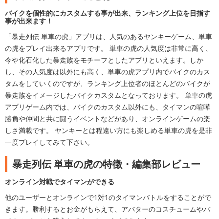
バイクを個性的にカスタムする事が出来、ランキング上位を目指す
事が出来ます！
「暴走列伝 単車の虎」アプリは、人気のあるヤンキーゲーム、単車
の虎をプレイ出来るアプリです。 単車の虎の人気度は非常に高く、
今や化石化した暴走族をモチーフとしたアプリといえます。しか
し、その人気度は以外にも高く、単車の虎アプリ内でバイクのカス
タムをしていくのですが、ランキング上位者のほとんどのバイクが
暴走族をイメージしたバイクカスタムとなっております。 単車の虎
アプリゲーム内では、バイクのカスタム以外にも、タイマンの喧嘩
勝負や仲間と共に闘うイベントなどがあり、オンラインゲームの楽
しさ満載です。 ヤンキーとは程遠い方にも楽しめる単車の虎を是非
一度プレイしてみて下さい。
暴走列伝 単車の虎の特徴・編集部レビュー
オンライン対戦でタイマンができる
他のユーザーとオンラインで1対1のタイマンバトルをすることがで
きます。勝利するとお金がもらえて、アバターのコスチュームやバ