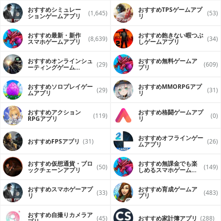
おすすめシミュレー
おすすめTPSゲームアプ
(1,645)
(53)
ションゲームアプリ
リ
おすすめ最新・新作
おすすめ飽きない暇つぶ
(8,639)
(34)
スマホゲームアプリ
しゲームアプリ
おすすめオンラインシュ
おすすめ無料ゲームア
(29)
(609)
ーティングゲーム
プリ
（FPS・TPS）アプリ
おすすめソロプレイゲー
おすすめ MMORPGアプ
(29)
(31)
ムアプリ
リ
おすすめアクション
おすすめ格闘ゲームアプ
(119)
(0)
RPGアプリ
リ
おすすめオフラインゲー
おすすめFPSアプリ
(31)
(26)
ムアプリ
おすすめ仮想通貨・ブロ
おすすめ無課金でも楽
(50)
(149)
ックチェーンアプリ
しめるスマホゲームア
プリ
おすすめスマホゲーアプ
おすすめ育成ゲームア
(33)
(483)
リ
プリ
おすすめ自撮りカメラア
(45)
おすすめ家計簿アプリ
(288)