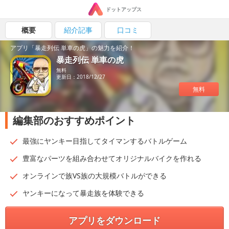
ドットアップス
概要
紹介記事
口コミ
アプリ「暴走列伝 単車の虎」の魅力を紹介！
暴走列伝 単車の虎
無料
更新日：2018/12/27
無料
編集部のおすすめポイント
最強にヤンキー目指してタイマンするバトルゲーム
豊富なパーツを組み合わせてオリジナルバイクを作れる
オンラインで族VS族の大規模バトルができる
ヤンキーになって暴走族を体験できる
アプリをダウンロード