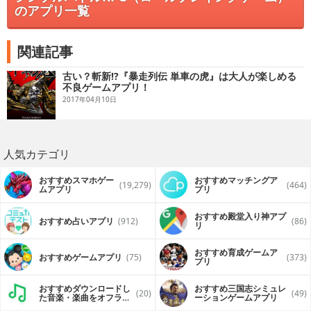
のアプリ一覧
関連記事
古い？斬新!?『暴走列伝 単車の虎』は大人が楽しめる
不良ゲームアプリ！
2017年04月10日
人気カテゴリ
おすすめスマホゲー
おすすめマッチングア
(19,279)
(464)
ムアプリ
プリ
おすすめ殿堂入り神アプ
おすすめ占いアプリ
(912)
(86)
リ
おすすめ育成ゲームア
おすすめゲームアプリ
(75)
(373)
プリ
おすすめダウンロードし
おすすめ三国志シミュレ
(20)
(49)
た音楽・楽曲をオフライ
ーションゲームアプリ
ンで再生するアプリ