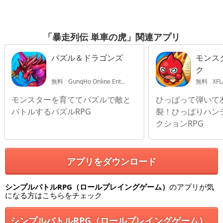
「暴走列伝 単車の虎」関連アプリ
パズル＆ドラゴンズ
モンス
ク
無料
GungHo Online Entertainment, INC.
無料
XFL
モンスターを育ててパズルで敵と
ひっぱって弾いて
バトルするパズルRPG
裂！ひっぱりハン
クションRPG
アプリをダウンロード
シンプルバトルRPG（ロールプレイングゲーム）
のアプリが気
になる方はこちらをチェック
シンプルバトルRPG（ロールプレイングゲーム）