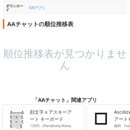
ダウンロー
iOSアプリ
ド
AAチャットの順位推移表
順位推移表が見つかりませ
ん
「AAチャット」関連アプリ
顔文字 x アスキーア
Asciil
ート キーボード
アート
るAA
120円
Zhenghong Wang
無料
Yut