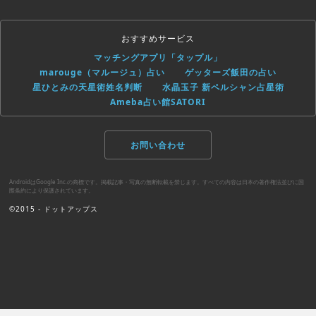
おすすめサービス
マッチングアプリ「タップル」
marouge（マルージュ）占い
ゲッターズ飯田の占い
星ひとみの天星術姓名判断
水晶玉子 新ペルシャン占星術
Ameba占い館SATORI
お問い合わせ
AndroidはGoogle Inc.の商標です。掲載記事・写真の無断転載を禁じます。すべての内容は日本の著作権法並びに国
際条約により保護されています。
©2015 - ドットアップス