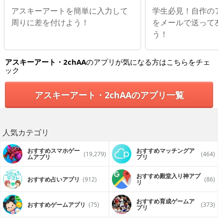
セルフ
アスキーアートを簡単に入力して
学生必見！自作の
リ
周りに差を付けよう！
をメールで送って
う！
アスキーアート・2chAA
のアプリが気になる方はこちらをチェ
ック
アスキーアート・2chAAのアプリ一覧
人気カテゴリ
おすすめスマホゲー
おすすめマッチングア
(19,279)
(464)
ムアプリ
プリ
おすすめ殿堂入り神アプ
おすすめ占いアプリ
(912)
(86)
リ
おすすめ育成ゲームア
おすすめゲームアプリ
(75)
(373)
プリ