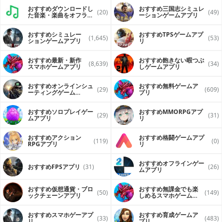
おすすめダウンロードし
おすすめ三国志シミュレ
(20)
(49)
た音楽・楽曲をオフライ
ーションゲームアプリ
ンで再生するアプリ
おすすめシミュレー
おすすめTPSゲームアプ
(1,645)
(53)
ションゲームアプリ
リ
おすすめ最新・新作
おすすめ飽きない暇つぶ
(8,639)
(34)
スマホゲームアプリ
しゲームアプリ
おすすめオンラインシュ
おすすめ無料ゲームア
(29)
(609)
ーティングゲーム
プリ
（FPS・TPS）アプリ
おすすめソロプレイゲー
おすすめ MMORPGアプ
(29)
(31)
ムアプリ
リ
おすすめアクション
おすすめ格闘ゲームアプ
(119)
(0)
RPGアプリ
リ
おすすめオフラインゲー
おすすめFPSアプリ
(31)
(26)
ムアプリ
おすすめ仮想通貨・ブロ
おすすめ無課金でも楽
(50)
(149)
ックチェーンアプリ
しめるスマホゲームア
プリ
おすすめスマホゲーアプ
おすすめ育成ゲームア
(33)
(483)
リ
プリ