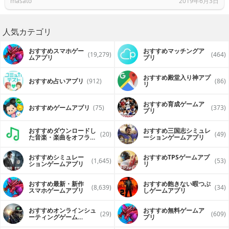
masato
2019年6月3日
人気カテゴリ
おすすめスマホゲー
おすすめマッチングア
(19,279)
(464)
ムアプリ
プリ
おすすめ殿堂入り神アプ
おすすめ占いアプリ
(912)
(86)
リ
おすすめ育成ゲームア
おすすめゲームアプリ
(75)
(373)
プリ
おすすめダウンロードし
おすすめ三国志シミュレ
(20)
(49)
た音楽・楽曲をオフライ
ーションゲームアプリ
ンで再生するアプリ
おすすめシミュレー
おすすめTPSゲームアプ
(1,645)
(53)
ションゲームアプリ
リ
おすすめ最新・新作
おすすめ飽きない暇つぶ
(8,639)
(34)
スマホゲームアプリ
しゲームアプリ
おすすめオンラインシュ
おすすめ無料ゲームア
(29)
(609)
ーティングゲーム
プリ
（FPS・TPS）アプリ