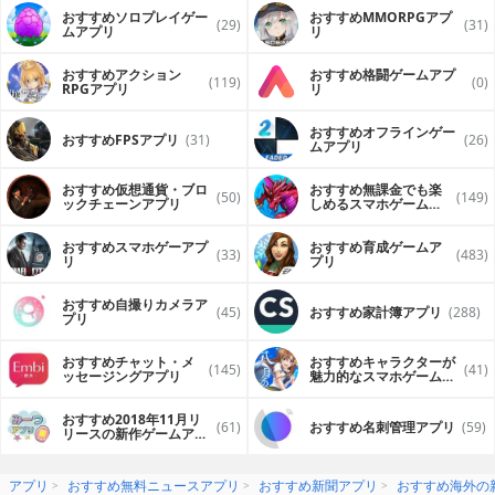
おすすめソロプレイゲー
おすすめ MMORPGアプ
(29)
(31)
ムアプリ
リ
おすすめアクション
おすすめ格闘ゲームアプ
(119)
(0)
RPGアプリ
リ
おすすめオフラインゲー
おすすめFPSアプリ
(31)
(26)
ムアプリ
おすすめ仮想通貨・ブロ
おすすめ無課金でも楽
(50)
(149)
ックチェーンアプリ
しめるスマホゲームア
プリ
おすすめスマホゲーアプ
おすすめ育成ゲームア
(33)
(483)
リ
プリ
おすすめ自撮りカメラア
(45)
おすすめ家計簿アプリ
(288)
プリ
おすすめチャット・メ
おすすめキャラクターが
(145)
(41)
ッセージングアプリ
魅力的なスマホゲームア
プリ
おすすめ2018年11月リ
(61)
おすすめ名刺管理アプリ
(59)
リースの新作ゲームアプ
リ
アプリ
おすすめ無料ニュースアプリ
おすすめ新聞アプリ
おすすめ海外の