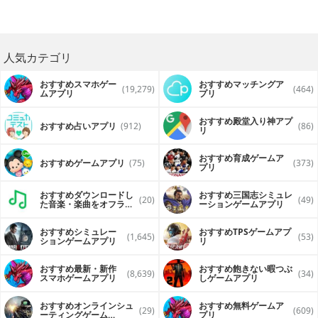
人気カテゴリ
おすすめスマホゲー
おすすめマッチングア
(19,279)
(464)
ムアプリ
プリ
おすすめ殿堂入り神アプ
おすすめ占いアプリ
(912)
(86)
リ
おすすめ育成ゲームア
おすすめゲームアプリ
(75)
(373)
プリ
おすすめダウンロードし
おすすめ三国志シミュレ
(20)
(49)
た音楽・楽曲をオフライ
ーションゲームアプリ
ンで再生するアプリ
おすすめシミュレー
おすすめTPSゲームアプ
(1,645)
(53)
ションゲームアプリ
リ
おすすめ最新・新作
おすすめ飽きない暇つぶ
(8,639)
(34)
スマホゲームアプリ
しゲームアプリ
おすすめオンラインシュ
おすすめ無料ゲームア
(29)
(609)
ーティングゲーム
プリ