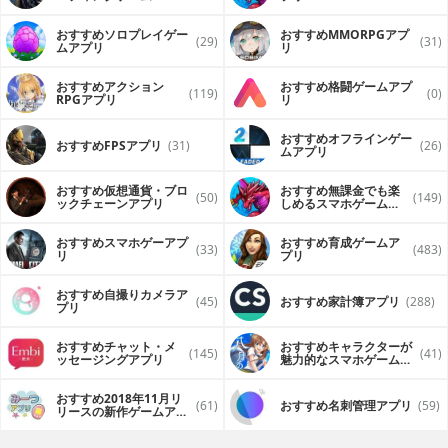
（FPS・TPS）アプリ
おすすめソロプレイゲー
おすすめ MMORPGアプ
(29)
(31)
ムアプリ
リ
おすすめアクション
おすすめ格闘ゲームアプ
(119)
(0)
RPGアプリ
リ
おすすめオフラインゲー
おすすめFPSアプリ
(31)
(26)
ムアプリ
おすすめ仮想通貨・ブロ
おすすめ無課金でも楽
(50)
(149)
ックチェーンアプリ
しめるスマホゲームア
プリ
おすすめスマホゲーアプ
おすすめ育成ゲームア
(33)
(483)
リ
プリ
おすすめ自撮りカメラア
(45)
おすすめ家計簿アプリ
(288)
プリ
おすすめチャット・メ
おすすめキャラクターが
(145)
(41)
ッセージングアプリ
魅力的なスマホゲームア
プリ
おすすめ2018年11月リ
(61)
おすすめ名刺管理アプリ
(59)
リースの新作ゲームアプ
リ