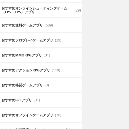
おすすめオンラインシューティングゲーム
(29)
（FPS・TPS）アプリ
おすすめ無料ゲームアプリ
(609)
おすすめソロプレイゲームアプリ
(29)
おすすめ MMORPGアプリ
(31)
おすすめアクションRPGアプリ
(119)
おすすめ格闘ゲームアプリ
(0)
 Jour HD
Never Alone: Ki
の一日」)
Edition
おすすめFPSアプリ
(31)
aksym Hryniv
600円
E-Line Ventures
て主人公を動か
イヌビアットの人々が語り継いで
おすすめオフラインゲームアプリ
(26)
きた伝承民話をベースにしたパズ
ルアドベンチャー！