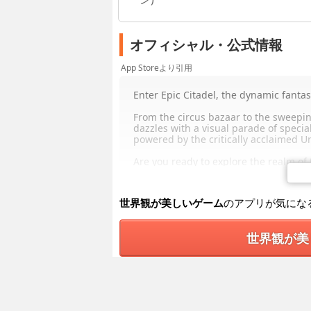
オフィシャル・公式情報
App Storeより引用
Enter Epic Citadel, the dynamic fantas
From the circus bazaar to the sweeping
dazzles with a visual parade of speci
powered by the critically acclaimed U
Are you ready to explore the realm of t
Epic Citadel was created using the s
console games, now delivered for iOS 
世界観が美しいゲーム
のアプリが気にな
世界観が美