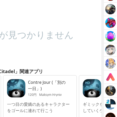
が見つかりません
 Citadel」関連アプリ
Contre Jour (「別の
Contre
一日」)
(「別
120円
Maksym Hryniv
360円
M
一つ目の愛嬌のあるキャラクター
ギミックを操作し
をゴールに連れて行こう
していくゲーム！