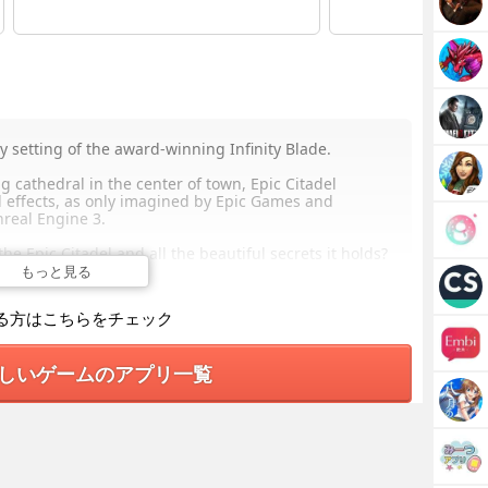
y setting of the award-winning Infinity Blade.
 cathedral in the center of town, Epic Citadel
al effects, as only imagined by Epic Games and
nreal Engine 3.
he Epic Citadel and all the beautiful secrets it holds?
もっと見る
ame tools and technology used to develop high-end
devices!
る方はこちらをチェック
しいゲームのアプリ一覧