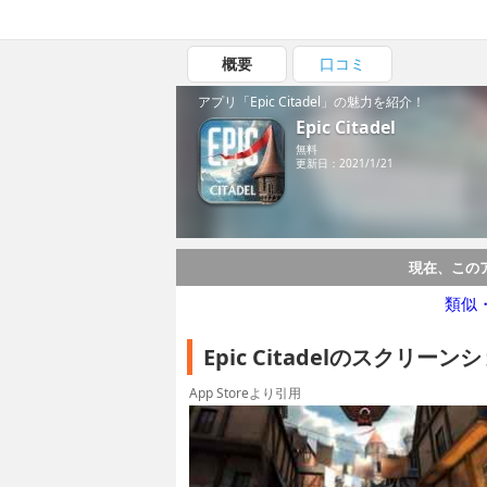
概要
口コミ
アプリ「Epic Citadel」の魅力を紹介！
Epic Citadel
無料
更新日：2021/1/21
現在、この
類似
Epic Citadelのスクリーン
App Storeより引用