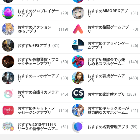
（FPS・TPS）アプリ
おすすめソロプレイゲー
おすすめ MMORPGアプ
(29)
(31)
ムアプリ
リ
おすすめアクション
おすすめ格闘ゲームアプ
(119)
(0)
RPGアプリ
リ
おすすめオフラインゲー
おすすめFPSアプリ
(31)
(26)
ムアプリ
おすすめ仮想通貨・ブロ
おすすめ無課金でも楽
(50)
(149)
ックチェーンアプリ
しめるスマホゲームア
プリ
おすすめスマホゲーアプ
おすすめ育成ゲームア
(33)
(483)
リ
プリ
おすすめ自撮りカメラア
(45)
おすすめ家計簿アプリ
(288)
プリ
おすすめチャット・メ
おすすめキャラクターが
(145)
(41)
ッセージングアプリ
魅力的なスマホゲームア
プリ
おすすめ2018年11月リ
(61)
おすすめ名刺管理アプリ
(59)
リースの新作ゲームアプ
リ