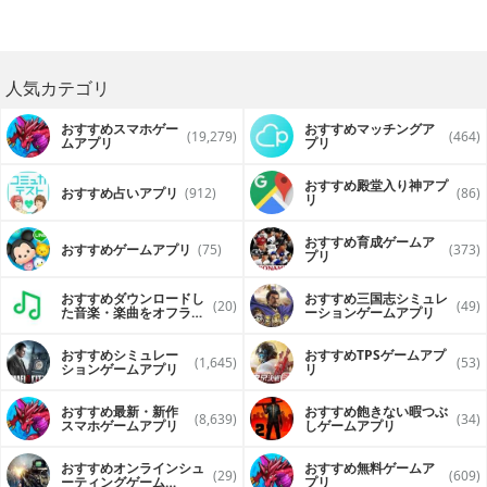
人気カテゴリ
おすすめスマホゲー
おすすめマッチングア
(19,279)
(464)
ムアプリ
プリ
おすすめ殿堂入り神アプ
おすすめ占いアプリ
(912)
(86)
リ
おすすめ育成ゲームア
おすすめゲームアプリ
(75)
(373)
プリ
おすすめダウンロードし
おすすめ三国志シミュレ
(20)
(49)
た音楽・楽曲をオフライ
ーションゲームアプリ
ンで再生するアプリ
おすすめシミュレー
おすすめTPSゲームアプ
(1,645)
(53)
ションゲームアプリ
リ
おすすめ最新・新作
おすすめ飽きない暇つぶ
(8,639)
(34)
スマホゲームアプリ
しゲームアプリ
おすすめオンラインシュ
おすすめ無料ゲームア
(29)
(609)
ーティングゲーム
プリ