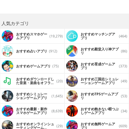
人気カテゴリ
おすすめスマホゲー
おすすめマッチングア
(19,279)
(464)
ムアプリ
プリ
おすすめ殿堂入り神アプ
おすすめ占いアプリ
(912)
(86)
リ
おすすめ育成ゲームア
おすすめゲームアプリ
(75)
(373)
プリ
おすすめダウンロードし
おすすめ三国志シミュレ
(20)
(49)
た音楽・楽曲をオフライ
ーションゲームアプリ
ンで再生するアプリ
おすすめシミュレー
おすすめTPSゲームアプ
(1,645)
(53)
ションゲームアプリ
リ
おすすめ最新・新作
おすすめ飽きない暇つぶ
(8,639)
(34)
スマホゲームアプリ
しゲームアプリ
おすすめオンラインシュ
おすすめ無料ゲームア
(29)
(609)
ーティングゲーム
プリ