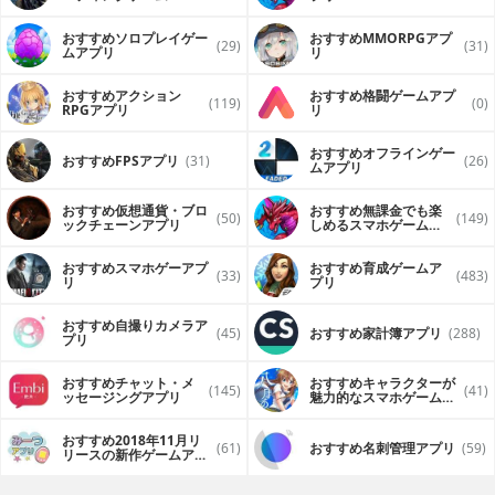
（FPS・TPS）アプリ
おすすめソロプレイゲー
おすすめ MMORPGアプ
(29)
(31)
ムアプリ
リ
おすすめアクション
おすすめ格闘ゲームアプ
(119)
(0)
RPGアプリ
リ
おすすめオフラインゲー
おすすめFPSアプリ
(31)
(26)
ムアプリ
おすすめ仮想通貨・ブロ
おすすめ無課金でも楽
(50)
(149)
ックチェーンアプリ
しめるスマホゲームア
プリ
おすすめスマホゲーアプ
おすすめ育成ゲームア
(33)
(483)
リ
プリ
おすすめ自撮りカメラア
(45)
おすすめ家計簿アプリ
(288)
プリ
おすすめチャット・メ
おすすめキャラクターが
(145)
(41)
ッセージングアプリ
魅力的なスマホゲームア
プリ
おすすめ2018年11月リ
(61)
おすすめ名刺管理アプリ
(59)
リースの新作ゲームアプ
リ