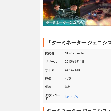
「ターミネーター ジェニシ
開発者
Glu Games Inc
リリース
2015年6月4日
サイズ
442.47 MB
評価
4 / 5
価格
無料
ダウンロー
iOSアプリ
ド
ターミネーター ジェニシス