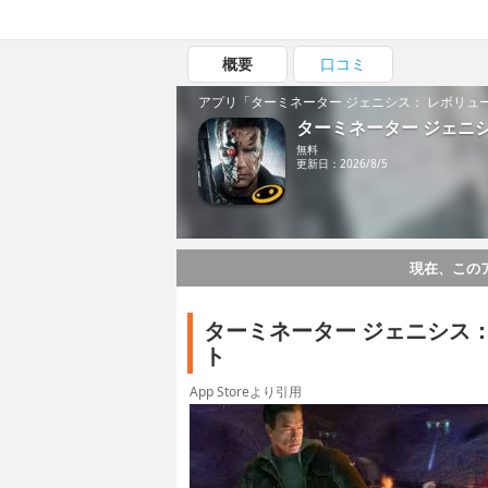
概要
口コミ
アプリ「ターミネーター ジェニシス： レボリュ
ターミネーター ジェニ
無料
更新日：2026/8/5
現在、この
ターミネーター ジェニシス
ト
App Storeより引用