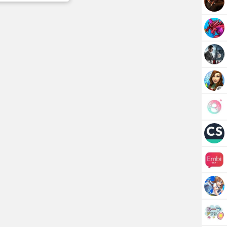
廃した未来で戦い抜け！
勇気で立ち向かえ！
が登場
スナイパーライフルを駆使して戦場を支配しろ
クトリカル弾で武器をレベルアップ
た兵器も使用可能
と一緒に戦える
手による怒濤のストーリー
月公開。www.terminatormovie.com
, owned by Skydance Productions, LLC.All rights
Skydance Productions, LLC.All rights reserved.
Mobile Inc. All rights reserved.
of StudioCanal S.A. All rights reserved.SKYDANCE
国および他の国々におけるSkydance Productions, LLC
断転載。GLU、“g-Man”ロゴは、米国および他の国々
は登録商標です。