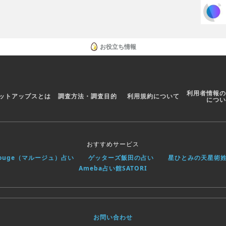
だけますが、現実のお金を使って追加のアイテムを購入する
iTunesアカウントに請求されます。デバイスの設定で
す。
。
お役立ち情報
可されています(チャットルーム、プレーヤー間チャッ
。ソーシャルネットワークサイトへの関連付けは、そのサ
になる方は利用しないでください。
要です。
利用者情報の
ットアップスとは
調査方法・調査目的
利用規約について
しての情報は、こちらのプライバシーポリシーをお読みくだ
につい
ゲームの“ヘルプ”機能をご利用ください。
おすすめサービス
rouge（マルージュ）占い
ゲッターズ飯田の占い
星ひとみの天星術
Ameba占い館SATORI
お問い合わせ