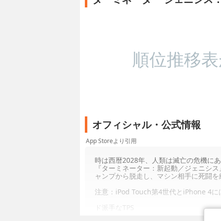
順位推移表
オフィシャル・公式情報
App Storeより引用
時は西暦2028年、人類は滅亡の危機に
『ターミネーター：新起動／ジェニシス
ャンプから脱走し、マシン相手に死闘を
注意：iPod Touch第4世代とiPhone
ド派手なTPS
• 選べるミッションは数百！