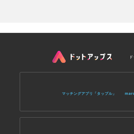
ご注意ください:
- このゲームは無料でプレイしていた
ことができます。その際の料金はお使いの
アプリ内課金を無効にすることができま
- このゲームは子供向けではありません
- 計画的にご購入ください。
- このゲームには広告が表示されます。
- このゲームではユーザー間の交流が許
ト、メッセージなどが利用可能な場合)
イトに適用されるルールに違反すること
- プレイするにはネットワーク接続が必
ド
- Gluの個人データの収集や利用に関
さい: www.Glu.com/privacy
- このゲームで問題が発生した場合は、
Glu モバイルをフォローする
Twitter @glujapan
facebook.com/GluJapan
マッチングアプリ「タップル」
ma