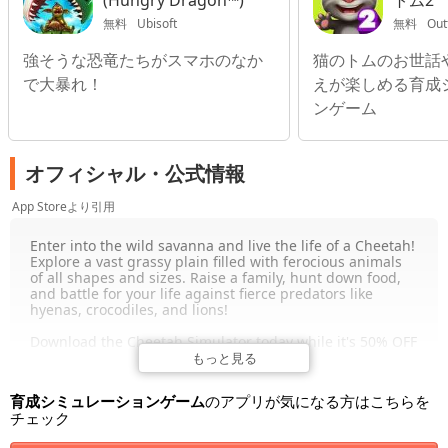
(Hungry Dragon™)
トム2
無料
Ubisoft
無料
Out
強そうな恐竜たちがスマホのなか
猫のトムのお世話
で大暴れ！
えが楽しめる育成
ンゲーム
オフィシャル・公式情報
App Storeより引用
Enter into the wild savanna and live the life of a Cheetah!
Explore a vast grassy plain filled with ferocious animals
of all shapes and sizes. Raise a family, hunt down food,
and battle for your life against fierce predators like
hyenas, crocodiles, and lions!
Download the Cheetah Simulator today while it's 50% OFF
for a very limited time!
もっと見る
Game Features
育成シミュレーションゲーム
のアプリが気になる方はこちらを
+ REALISTIC SIMULATOR - You'll need to maintain your
チェック
health, hunger, thirst and energy if you're going to
survive in the hostile plains of the African savanna!