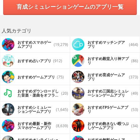
育成シミュレーションゲームのアプリ一覧
+ BLAZING SPEED - Race your way through the vast world
at blurring speeds that will leave your enemies in the
dust!
+ EPIC BATTLES - Use your razor sharp claws, swift speed,
人気カテゴリ
and deadly pounce to hunt down tasty snacks and fight
dangerous exotic animals!
おすすめスマホゲー
おすすめマッチングア
(19,279)
(464)
+ START A CHEETAH PACK - Find a mate to bond with and
ムアプリ
プリ
raise your very own family of cheetahs! Watch your cubs
grow in size and strength as they help you battle your
おすすめ殿堂入り神アプ
おすすめ占いアプリ
(912)
(86)
enemies!
リ
+ LEVEL UP YOUR CHEETAH - Gain experience by
おすすめ育成ゲームア
defeating and devouring enemies and level up your
おすすめゲームアプリ
(75)
(373)
プリ
cheetahs to increase their health, attack damage, and
even unlock new abilities!
おすすめダウンロードし
おすすめ三国志シミュレ
(20)
(49)
た音楽・楽曲をオフライ
ーションゲームアプリ
+ CHEETAH SURVIVAL GUIDE - Look to your handy survival
ンで再生するアプリ
guide for information on enemy wildlife, a map of the
savanna, cheetah customizations, and much more!
おすすめシミュレー
おすすめTPSゲームアプ
(1,645)
(53)
ションゲームアプリ
リ
+ HUGE 3D ENVIRONMENT - Your cheetah is free to roam
a massive open-world environment that is more the
おすすめ最新・新作
おすすめ飽きない暇つぶ
(8,639)
(34)
double the size of the previous simulators!
スマホゲームアプリ
しゲームアプリ
+ NEW TOUCH-BASED CONTROLS - Brand new intuitive
おすすめオンラインシュ
おすすめ無料ゲームア