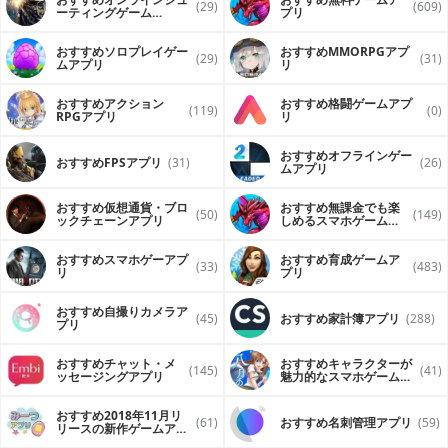
controls let you navigate your animal like never before!
(29)
(609)
ーティングゲーム
プリ
Pinch to zoom and play from your cheetah's perspective
（FPS・TPS）アプリ
or get a bird's eye view of the action!
おすすめソロプレイゲー
おすすめ MMORPGアプ
(29)
(31)
ムアプリ
リ
+ 18 UNIQUE AFRICAN SPECIES - Behold the largest
collection of animals ever put into a single simulator!
Hunt down elephants, hippopotamus, wild boars,
おすすめアクション
おすすめ格闘ゲームアプ
(119)
(0)
gazelle, zebras, pythons, rhinoceros, and many more!
RPGアプリ
リ
+ HD GRAPHICS - Stunning High Definition graphics will
おすすめオフラインゲー
おすすめFPSアプリ
(31)
(26)
transport you to a remote grassland ecosystem and
ムアプリ
surround you with nature's beauty! New Graphics Quality
options allow you to customize the game to look amazing
おすすめ仮想通貨・ブロ
おすすめ無課金でも楽
and perform great on any device!
(50)
(149)
ックチェーンアプリ
しめるスマホゲームア
プリ
+ OPTIONAL BLOOD EFFECTS - Looking for more realistic
おすすめスマホゲーアプ
おすすめ育成ゲームア
action? If you are of age or have your parents permission,
(33)
(483)
リ
プリ
turn on the blood effects for some added combat
ferocity!
おすすめ自撮りカメラア
(45)
おすすめ家計簿アプリ
(288)
+ GLUTEN-FREE PROMISE - With all of our games you will
プリ
always get the full game with no ads or additional
purchases!
おすすめチャット・メ
おすすめキャラクターが
(145)
(41)
ッセージングアプリ
魅力的なスマホゲームア
Download the Cheetah Simulator to experience the
プリ
adrenaline pumping speed of the world’s fastest animal!
おすすめ2018年11月リ
(61)
おすすめ名刺管理アプリ
(59)
リースの新作ゲームアプ
If you liked living as a Cheetah then you'll love our other
リ