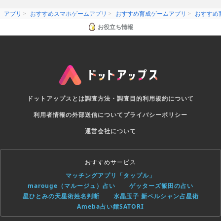
animal simulators! Download our Eagle Simulator and
soar through the skies, or check out the World of
アプリ
おすすめスマホゲームアプリ
おすすめ育成ゲームアプリ
おすすめ
Dragons: Dragon Simulator and raid castles and battle
mythical bosses!
お役立ち情報
Follow us on Facebook for more awesome animal games
and simulators!
facebook.com/glutenfreegames
Follow us on Twitter too! We love hearing feedback and
suggestions!
twitter.com/glutenfreegames
ドットアップスとは
調査方法・調査目的
利用規約について
利用者情報の外部送信について
プライバシーポリシー
運営会社について
おすすめサービス
マッチングアプリ「タップル」
marouge（マルージュ）占い
ゲッターズ飯田の占い
星ひとみの天星術姓名判断
水晶玉子 新ペルシャン占星術
Ameba占い館SATORI