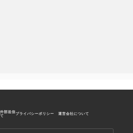
子チャットSNS～
eshi Ishizaki
無料
Kyouhei Omukai
様々な気になる
ニューハーフと簡単に出会える
う！
SNSアプリ！
外部送信
プライバシーポリシー
運営会社について
て