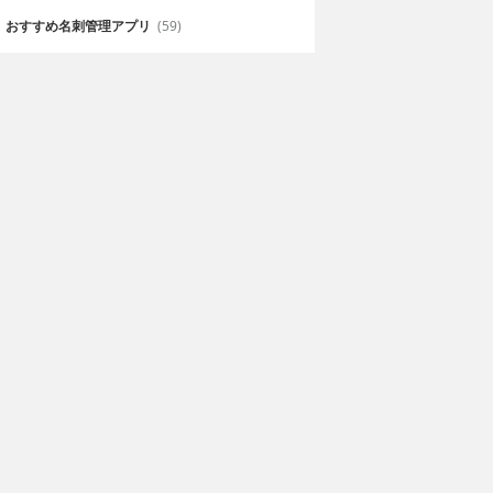
おすすめ名刺管理アプリ
(59)
こトーク
ニューハーフ出会い
MAP～男の娘・女装