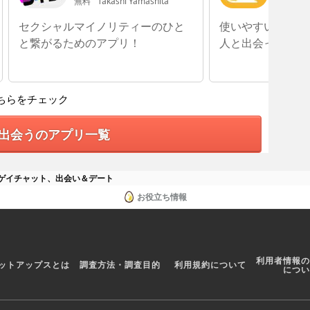
ーフ専用SNS～
無料
Takashi Yamashita
無料
Tak
セクシャルマイノリティーのひと
使いやすい機能で
と繋がるためのアプリ！
人と出会ってみよ
ちらをチェック
出会うのアプリ一覧
r - ゲイチャット、出会い＆デート
お役立ち情報
利用者情報の
ットアップスとは
調査方法・調査目的
利用規約について
につい