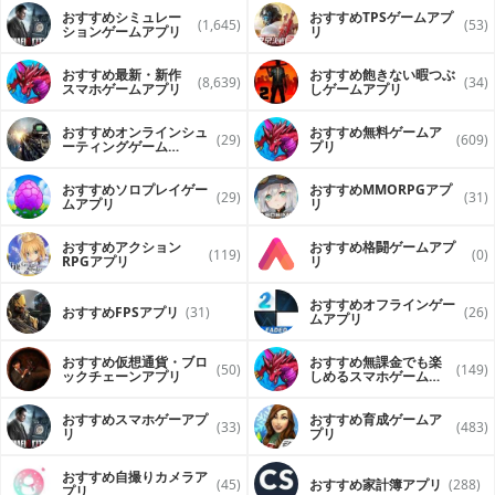
おすすめシミュレー
おすすめTPSゲームアプ
(1,645)
(53)
ションゲームアプリ
リ
おすすめ最新・新作
おすすめ飽きない暇つぶ
(8,639)
(34)
スマホゲームアプリ
しゲームアプリ
おすすめオンラインシュ
おすすめ無料ゲームア
(29)
(609)
ーティングゲーム
プリ
（FPS・TPS）アプリ
おすすめソロプレイゲー
おすすめ MMORPGアプ
(29)
(31)
ムアプリ
リ
おすすめアクション
おすすめ格闘ゲームアプ
(119)
(0)
RPGアプリ
リ
おすすめオフラインゲー
おすすめFPSアプリ
(31)
(26)
ムアプリ
おすすめ仮想通貨・ブロ
おすすめ無課金でも楽
(50)
(149)
ックチェーンアプリ
しめるスマホゲームア
プリ
おすすめスマホゲーアプ
おすすめ育成ゲームア
(33)
(483)
リ
プリ
おすすめ自撮りカメラア
(45)
おすすめ家計簿アプリ
(288)
プリ