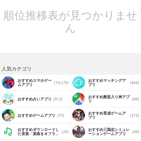
順位推移表が見つかりませ
ん
人気カテゴリ
おすすめスマホゲー
おすすめマッチングア
(19,279)
(464)
ムアプリ
プリ
おすすめ殿堂入り神アプ
おすすめ占いアプリ
(912)
(86)
リ
おすすめ育成ゲームア
おすすめゲームアプリ
(75)
(373)
プリ
おすすめダウンロードし
おすすめ三国志シミュレ
(20)
(49)
た音楽・楽曲をオフライ
ーションゲームアプリ
ンで再生するアプリ