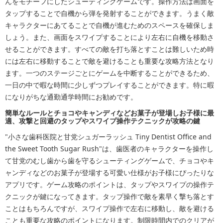
んをモチーフにしたシューティングゲームです。操作方法は画面を
タップすることで自機から弾を発射することができます。うまく敵
キャラクターにあてることで自機が進むためのスペースを確保しま
しょう。また、画面をスワイプすることにより左右に自機を移動さ
せることができます。すべての敵を打ち落とすことは難しいため時
には左右に移動することで敵を避けることも重要な攻略方法となり
ます。一つのステージごとにゲームを中断することができるため、
一日の中で暇な時間に少しずつプレイすることができます。特に暇
になりがちな通勤通学時間にお勧めです。
簡単なルールとチョコやキャンディなどお菓子が登場しお子様に最
適、攻撃と回避のタップやスワイプ操作テクニックが攻略の鍵
"小さな歯科医院と甘党シュガーラッシュ Tiny Dentist Office and
the Sweet Tooth Sugar Rush"は、歯医者のキャラクターを操作し
て甘党のむし歯から歯を守るシューティングゲームで、チョコやキ
ャンディなどのお菓子が登場する可愛い仕様がお子様にぴったりな
アプリです。ゲーム攻略のポイントは、タップやスワイプの操作テ
クニックが鍵になってきます。タップ操作で敵を素早く撃ち落とす
ことはもちろんですが、スワイプ操作で左右に移動し、敵を避ける
ことも重要な攻略のポイントになります。制限時間内でのクリアが