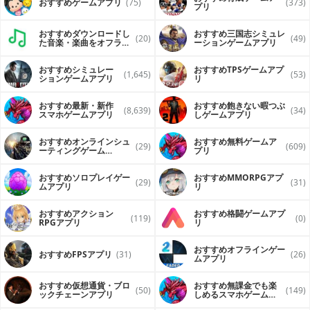
おすすめゲームアプリ
(75)
(373)
プリ
おすすめダウンロードし
おすすめ三国志シミュレ
(20)
(49)
た音楽・楽曲をオフライ
ーションゲームアプリ
ンで再生するアプリ
おすすめシミュレー
おすすめTPSゲームアプ
(1,645)
(53)
ションゲームアプリ
リ
おすすめ最新・新作
おすすめ飽きない暇つぶ
(8,639)
(34)
スマホゲームアプリ
しゲームアプリ
おすすめオンラインシュ
おすすめ無料ゲームア
(29)
(609)
ーティングゲーム
プリ
（FPS・TPS）アプリ
おすすめソロプレイゲー
おすすめ MMORPGアプ
(29)
(31)
ムアプリ
リ
おすすめアクション
おすすめ格闘ゲームアプ
(119)
(0)
RPGアプリ
リ
おすすめオフラインゲー
おすすめFPSアプリ
(31)
(26)
ムアプリ
おすすめ仮想通貨・ブロ
おすすめ無課金でも楽
(50)
(149)
ックチェーンアプリ
しめるスマホゲームア
プリ