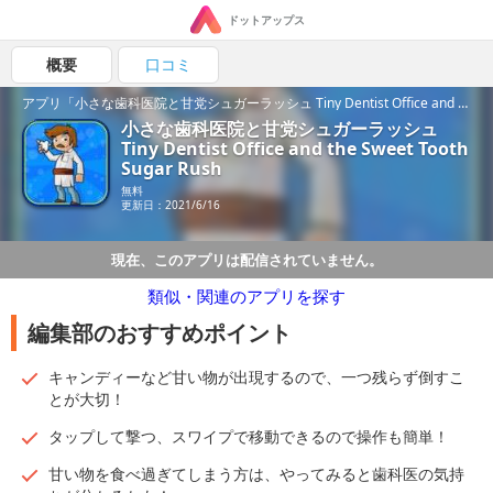
ドットアップス
概要
口コミ
アプリ「小さな歯科医院と甘党シュガーラッシュ Tiny Dentist Office and the Sweet Tooth Sugar Rush」の魅力を紹介！
小さな歯科医院と甘党シュガーラッシュ
Tiny Dentist Office and the Sweet Tooth
Sugar Rush
無料
更新日：2021/6/16
現在、このアプリは配信されていません。
類似・関連のアプリを探す
編集部のおすすめポイント
キャンディーなど甘い物が出現するので、一つ残らず倒すこ
とが大切！
タップして撃つ、スワイプで移動できるので操作も簡単！
甘い物を食べ過ぎてしまう方は、やってみると歯科医の気持