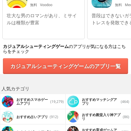
無料
Voodoo
無料
Med
壮大な男のロマンがあり、ミサイ
普段はできないガ
ルは種類が豊富
トレスを発散でき
カジュアルシューティングゲーム
のアプリが気になる方はこち
らをチェック
カジュアルシューティングゲームのアプリ一覧
人気カテゴリ
おすすめスマホゲー
おすすめマッチングア
(19,279)
(464)
ムアプリ
プリ
おすすめ殿堂入り神アプ
おすすめ占いアプリ
(912)
(86)
リ
おすすめ育成ゲームア