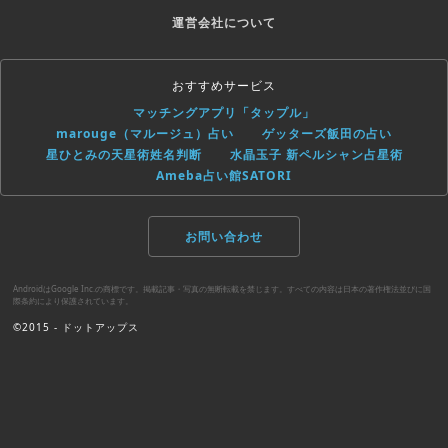
運営会社について
おすすめサービス
マッチングアプリ「タップル」
marouge（マルージュ）占い
ゲッターズ飯田の占い
星ひとみの天星術姓名判断
水晶玉子 新ペルシャン占星術
Ameba占い館SATORI
お問い合わせ
AndroidはGoogle Inc.の商標です。掲載記事・写真の無断転載を禁じます。すべての内容は日本の著作権法並びに国
際条約により保護されています。
©2015 - ドットアップス