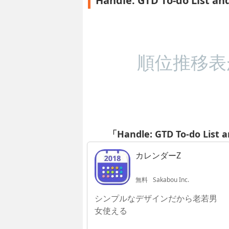
Handle: GTD To-do Lis
順位推移表
「Handle: GTD To-do Li
カレンダーZ
無料
Sakabou Inc.
シンプルなデザインだから老若男
女使える