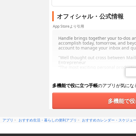
オフィシャル・公式情報
App Storeより引用
Handle brings together your to-dos a
accomplish today, tomorrow, and beyo
account to manage your inbox and quic
"Well thought out cross between Mai
Entrepreneur
“The most exciting personal productivi
With a few simple habits, Handle can h
1-2-3.
多機能で役に立つ手帳
のアプリが気にな
The Handle Habit
1. Capture - Turn emails into to-dos, tal
多機能で役
2. Organize - Schedule & prioritize t
3. Focus - See to-dos on your calenda
Go cross platform with Handle for Des
アプリ
おすすめ生活・暮らしの便利アプリ
おすすめカレンダー・スケジュ
Handle.com/chrome
- Turn emails into to-dos by typing "t"
- 2 powerful views: side-bar within Gm
- Drag to-dos to your calendar to sch