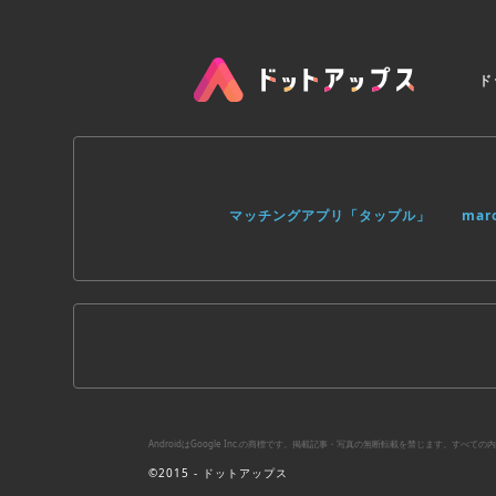
- Use words like ‘today’ to have remin
Handle is free to download and use. 
with a $4.99 a month or $29.99 a year 
ド
more features and make a better produ
Subscriptions will be charged to your
subscription will automatically renew 
the current period. You will not be ab
You can manage your subscriptions in
Terms of Use: http://www.handle.com
マッチングアプリ「タップル」
ma
Privacy Policy: http://www.handle.co
Have feedback about Handle? Let us k
support@handle.com.
AndroidはGoogle Inc.の商標です。掲載記事・写真の無断転載を禁じます。す
©2015 - ドットアップス