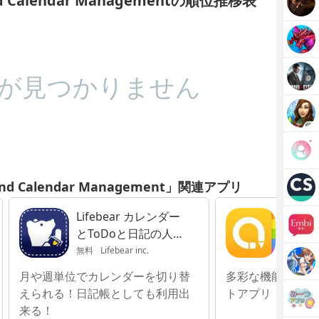
t and Calendar Managementの順位推移表
が見つかりません
st and Calendar Management」関連アプリ
Lifebear カレンダー
Aweso
とToDoと日記の人気
手帳
無料
Lifebear inc.
360円
B
月や週単位でカレンダーを切り替
多彩な機能が充実
えられる！日記帳としても利用出
トアプリ！
来る！