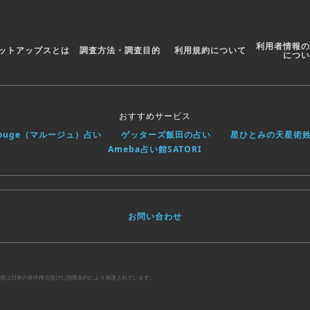
ders automatically setup
You can support the further development of Handle
auto-renewing subscription. This will help us build
利用者情報の
ットアップスとは
調査方法・調査目的
利用規約について
ctivity tool.
につい
 credit card through your iTunes account. Your
unless cancelled at least 24 hours before the end of
le to cancel a subscription during the active period.
 the Account Settings after purchase.
おすすめサービス
/terms-and-conditions
rouge（マルージュ）占い
ゲッターズ飯田の占い
星ひとみの天星術
m/data-usage
Ameba占い館SATORI
now what you think! Email us at
お問い合わせ
べての内容は日本の著作権法並びに国際条約により保護されています。