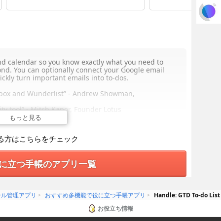
nd calendar so you know exactly what you need to
nd. You can optionally connect your Google email
kly turn important emails into to-dos.
lbox and Wunderlist” - Andrew Showman,
ty tool” - Mitch Kapor, Founder Lotus
もっと見る
elp you stay on top of your workday. It’s as easy as
る方はこちらをチェック
k to Siri, or type
に立つ手帳のアプリ一覧
o-dos, add reminders, due dates, and more
r so you know what to do next
ktop Gmail & Google Apps. Available at
ール管理アプリ
おすすめ多機能で役に立つ手帳アプリ
Handle: GTD To-do Li
お役立ち情報
ail or go full screen
edule them