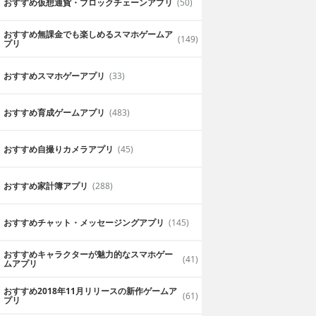
おすすめ仮想通貨・ブロックチェーンアプリ
(50)
おすすめ無課金でも楽しめるスマホゲームア
(149)
プリ
おすすめスマホゲーアプリ
(33)
おすすめ育成ゲームアプリ
(483)
おすすめ自撮りカメラアプリ
(45)
おすすめ家計簿アプリ
(288)
me Note 2
スマート手帳 - カレ
おすすめチャット・メッセージングアプリ
(145)
ンダーにToDo付のス
ケジュール手帳
RID
無料
Komorebi Inc.
おすすめキャラクターが魅力的なスマホゲー
(41)
ムアプリ
？！多機能ノー
スマート手帳 カレンダー＋ToDo＋
メモ帳＋日記が1つのアプリで管理
おすすめ2018年11月リリースの新作ゲームア
(61)
プリ
できる高機能カレンダーアプリ