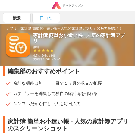
ドットアップス
概要
口コミ
アプリ「家計簿 簡単お小遣い帳 - 人気の家計簿アプリ」の魅力を紹介！
家計簿 簡単お小遣い帳 - 人気の家計簿アプ
リ
無料
4.7点 3件の評価
更新日：2019/6/28
編集部のおすすめポイント
余計な機能は無し！一目で１ヶ月の収支が把握
カテゴリーを編集して独自の家計簿を作れる
シンプルだから忙しい人も毎日入力
家計簿 簡単お小遣い帳 - 人気の家計簿アプリ
のスクリーンショット