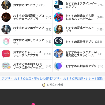
おすすめオフラインゲー
おすすめFPSアプリ
(31)
(26)
ムアプリ
おすすめ仮想通貨・ブロ
おすすめ無課金でも楽
(50)
(149)
ックチェーンアプリ
しめるスマホゲームア
プリ
おすすめスマホゲーアプ
おすすめ育成ゲームア
(33)
(483)
リ
プリ
おすすめ自撮りカメラア
(45)
おすすめ家計簿アプリ
(288)
プリ
おすすめチャット・メ
おすすめキャラクターが
(145)
(41)
ッセージングアプリ
魅力的なスマホゲームア
プリ
おすすめ2018年11月リ
(61)
おすすめ名刺管理アプリ
(59)
リースの新作ゲームアプ
リ
アプリ
おすすめ生活・暮らしの便利アプリ
おすすめ家計簿・レシート記録
お役立ち情報