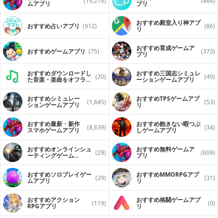
(19,279)
(464)
ムアプリ
プリ
おすすめ殿堂入り神アプ
おすすめ占いアプリ
(912)
(86)
リ
おすすめ育成ゲームア
おすすめゲームアプリ
(75)
(373)
プリ
おすすめダウンロードし
おすすめ三国志シミュレ
(20)
(49)
た音楽・楽曲をオフライ
ーションゲームアプリ
ンで再生するアプリ
おすすめシミュレー
おすすめTPSゲームアプ
(1,645)
(53)
ションゲームアプリ
リ
おすすめ最新・新作
おすすめ飽きない暇つぶ
(8,639)
(34)
スマホゲームアプリ
しゲームアプリ
おすすめオンラインシュ
おすすめ無料ゲームア
(29)
(609)
ーティングゲーム
プリ
（FPS・TPS）アプリ
おすすめソロプレイゲー
おすすめ MMORPGアプ
(29)
(31)
ムアプリ
リ
おすすめアクション
おすすめ格闘ゲームアプ
(119)
(0)
RPGアプリ
リ