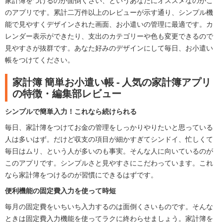
家計簿をつけるのが面倒くさい、というあなたにオススメなのがこ
のアプリです。累計二万件以上のレビューが示す通り、シンプル機
能で見やすくデザインされた画面、お小遣いの管理に最適です。カ
レンダー表示ができたり、支出のカテゴリーや色も変更できるので
見やすさが抜群です。あなた好みのデザインにして毎日、お小遣い
帳をつけてください。
家計簿 簡単お小遣い帳 - 人気の家計簿アプリ
の特徴・編集部レビュー
シンプルで簡単入力！これなら続けられる
毎日、家計簿をつけてお金の管理をしっかりやりたいと思っている
人は多いはず。だけど収支の項目が細かすぎてシンドイ、忙しくて
毎日はムリ、という人が多いのも事実。そんな人に向いているのが
このアプリです。シンプルさと見やすさにこだわっています。これ
なら家計簿をつけるのが習慣にできるはずです。
便利機能の固定費入力を使って時短
毎月の固定費をいちいち入力するのは面倒くさいものです。そんな
ときは固定費入力機能を使ってラクに終わらせましょう。家計簿を