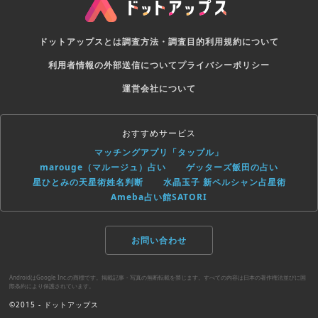
ドットアップスとは
調査方法・調査目的
利用規約について
利用者情報の外部送信について
プライバシーポリシー
運営会社について
おすすめサービス
マッチングアプリ「タップル」
marouge（マルージュ）占い
ゲッターズ飯田の占い
星ひとみの天星術姓名判断
水晶玉子 新ペルシャン占星術
Ameba占い館SATORI
お問い合わせ
AndroidはGoogle Inc.の商標です。掲載記事・写真の無断転載を禁じます。すべての内容は日本の著作権法並びに国
際条約により保護されています。
©2015 - ドットアップス