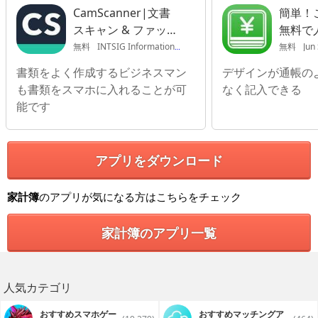
CamScanner|文書
簡単！こ
スキャン & ファック
無料で
ス
家計簿
無料
INTSIG Information Co.,Ltd
無料
Jun
書類をよく作成するビジネスマン
デザインが通帳の
も書類をスマホに入れることが可
なく記入できる
能です
アプリをダウンロード
家計簿
のアプリが気になる方はこちらをチェック
家計簿のアプリ一覧
人気カテゴリ
おすすめスマホゲー
おすすめマッチングア