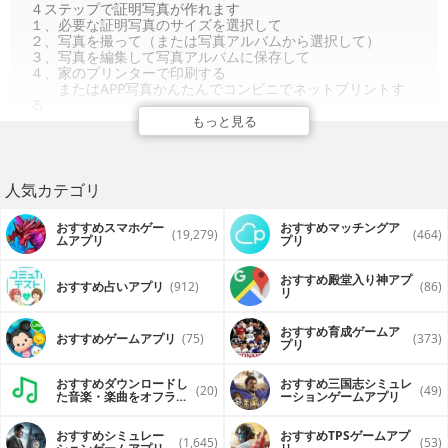
４ステップで証明写真が作れます
１、必要な証明写真のサイズを選択して
２、写真を撮って（または写真アルバムから選択して）
３、写真を編集して写真アルバムに保存して
４、家のプリンターで印刷する
またはAPP写真かんたんでコンビニでネットプリントす
る
もっと見る
人気カテゴリ
おすすめスマホゲー
おすすめマッチングア
(19,279)
(464)
ムアプリ
プリ
おすすめ殿堂入り神アプ
おすすめ占いアプリ
(912)
(86)
リ
おすすめ育成ゲームア
おすすめゲームアプリ
(75)
(373)
プリ
おすすめダウンロードし
おすすめ三国志シミュレ
(20)
(49)
た音楽・楽曲をオフライ
ーションゲームアプリ
ンで再生するアプリ
おすすめシミュレー
おすすめTPSゲームアプ
(1,645)
(53)