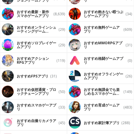
ションゲームアプリ
リ
おすすめ最新・新作
おすすめ飽きない暇つぶ
(8,639)
(34)
スマホゲームアプリ
しゲームアプリ
おすすめオンラインシュ
おすすめ無料ゲームア
(29)
(609)
ーティングゲーム
プリ
（FPS・TPS）アプリ
おすすめソロプレイゲー
おすすめ MMORPGアプ
(29)
(31)
ムアプリ
リ
おすすめアクション
おすすめ格闘ゲームアプ
(119)
(0)
RPGアプリ
リ
おすすめオフラインゲー
おすすめFPSアプリ
(31)
(26)
ムアプリ
おすすめ仮想通貨・ブロ
おすすめ無課金でも楽
(50)
(149)
ックチェーンアプリ
しめるスマホゲームア
プリ
おすすめスマホゲーアプ
おすすめ育成ゲームア
(33)
(483)
リ
プリ
おすすめ自撮りカメラア
(45)
おすすめ家計簿アプリ
(288)
プリ