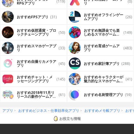
(119)
(0)
RPGアプリ
リ
おすすめオフラインゲー
おすすめFPSアプリ
(31)
(26)
ムアプリ
おすすめ仮想通貨・ブロ
おすすめ無課金でも楽
(50)
(149)
ックチェーンアプリ
しめるスマホゲームア
プリ
おすすめスマホゲーアプ
おすすめ育成ゲームア
(33)
(483)
リ
プリ
おすすめ自撮りカメラア
(45)
おすすめ家計簿アプリ
(288)
プリ
おすすめチャット・メ
おすすめキャラクターが
(145)
(41)
ッセージングアプリ
魅力的なスマホゲームア
プリ
おすすめ2018年11月リ
(61)
おすすめ名刺管理アプリ
(59)
リースの新作ゲームアプ
リ
アプリ
おすすめビジネス・仕事効率化アプリ
おすすめメモ帳アプリ
おす
お役立ち情報