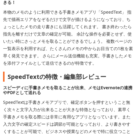
きる！
本物のメモのように利用できる手書きメモアプリ「SpeedText」 指
先で描画エリアをなぞるだけで文字が描けるようになっており、ち
ょっとしたメモの走り書きにも活躍してくれます。 書き終わったら
指先を離すだけで文章の確定が可能。 余計な操作を必要とせず、使
いたい時にさっとメモを取ることができるでしょう。 複数ページの
一覧表示を利用すれば、たくさんのメモの中からお目当ての1枚を素
早く発見できます。 さらにメール送信機能も充実。手書きしたメモ
を添付ファイルとして送信できるのが特徴です。
SpeedTextの特徴・編集部レビュー
スピーディに手書きメモを取ることが出来、メモはEvernoteの連携
やPDFとして送れる
SpeedTextは手書きメモアプリで、確定ボタンを押すということ無
く次々と文字入力が出来ることが大きな特徴となっており、素早く
手書きメモを取る際には非常に有用なアプリとなっています。また
入力文字の確定スピードは調節が可能となっており、より書きやす
くすることが可能で、ビジネスや授業などのメモで特に役立つこと