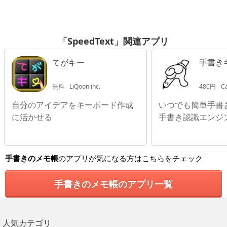
「SpeedText」関連アプリ
てがキー
手書き
無料
LiQoon inc.
480円
Ca
自分のアイデアをキーボード作成
いつでも簡単手書
に活かせる
手書き認識エンジ
手書きのメモ帳
のアプリが気になる方はこちらをチェック
手書きのメモ帳のアプリ一覧
人気カテゴリ