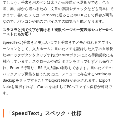
でしょう。手書き用のペンは太さが三段階から選択ができ、色も
黒、赤、緑から選べるため、文章の強調やチェックなども簡単にで
きます。書いたメモはEvernoteに送ることやPDFとして保存が可能
なので、パソコンや他のデバイスでの閲覧も可能となります。
スラスラと指で文字が書ける！複数ページの一覧表示やコピー&ペ
ーストにも対応！
SpeedText (手書きメモ)はいつでも手書きでメモが取れるアプリケ
ーションとして、入力ホームに書いたメモを記録した文字の自動反
映やロックボタンをタップすればreturnボタンによる手動反映にも
対応しています。スクロールや確定ボタンをタップせずとも保存さ
れ、Enterで行送り、BSで入力語の削除もできます。書いたメモの
バックアップ機能を使うためには、メニューに存在するSettingや
BackupをタップすることでExport Noteが表示されます。Export
Noteを選択すれば、iTunesを経由してPCへファイル保存が可能で
す。
「SpeedText」スペック・仕様