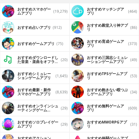
おすすめスマホゲー
おすすめマッチングア
(19,279)
(464)
ムアプリ
プリ
おすすめ殿堂入り神アプ
おすすめ占いアプリ
(912)
(86)
リ
おすすめ育成ゲームア
おすすめゲームアプリ
(75)
(373)
プリ
おすすめダウンロードし
おすすめ三国志シミュレ
(20)
(49)
た音楽・楽曲をオフライ
ーションゲームアプリ
ンで再生するアプリ
おすすめシミュレー
おすすめTPSゲームアプ
(1,645)
(53)
ションゲームアプリ
リ
おすすめ最新・新作
おすすめ飽きない暇つぶ
(8,639)
(34)
スマホゲームアプリ
しゲームアプリ
おすすめオンラインシュ
おすすめ無料ゲームア
(29)
(609)
ーティングゲーム
プリ
（FPS・TPS）アプリ
おすすめソロプレイゲー
おすすめ MMORPGアプ
(29)
(31)
ムアプリ
リ
おすすめアクション
おすすめ格闘ゲームアプ