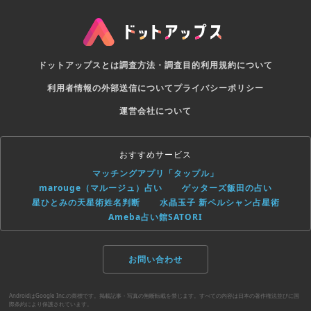
ドットアップスとは
調査方法・調査目的
利用規約について
利用者情報の外部送信について
プライバシーポリシー
運営会社について
おすすめサービス
マッチングアプリ「タップル」
marouge（マルージュ）占い
ゲッターズ飯田の占い
星ひとみの天星術姓名判断
水晶玉子 新ペルシャン占星術
Ameba占い館SATORI
お問い合わせ
AndroidはGoogle Inc.の商標です。掲載記事・写真の無断転載を禁じます。すべての内容は日本の著作権法並びに国
際条約により保護されています。