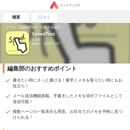
ドットアップス
概要
口コミ
アプリ「SpeedText」の魅力を紹介！
SpeedText
￥240
更新日：2018/11/27
編集部のおすすめポイント
書きたい時にさっと書ける！素早くメモを取りたい時にもお
役立ち！
メール送信機能搭載。手書きしたメモを添付ファイルとして
送信可能！
複数ページの一覧表示も用意。お目当てのメモを手軽に見つ
けられる！