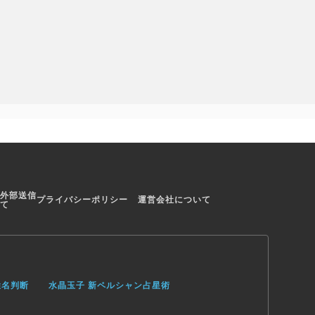
外部送信
プライバシーポリシー
運営会社について
て
姓名判断
水晶玉子 新ペルシャン占星術