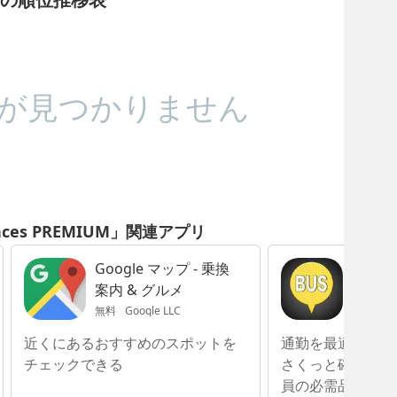
が見つかりません
ances PREMIUM」関連アプリ
Google マップ - 乗換
バス停
案内 & グルメ
時刻表
運行状
無料
Google LLC
無料
Hi
近くにあるおすすめのスポットを
通勤を最適化！バ
チェックできる
さくっと確認でき
員の必需品アプリ