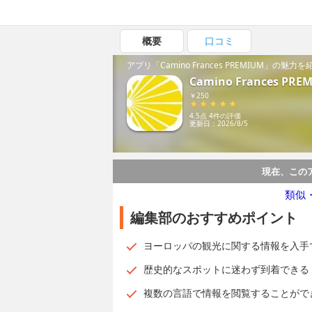
概要
口コミ
アプリ「Camino Frances PREMIUM」の魅力
Camino Frances PRE
￥250
4.5点 4件の評価
更新日：2026/8/5
現在、この
類似
編集部のおすすめポイント
ヨーロッパの観光に関する情報を入手できる、C
歴史的なスポットに迷わず到着できる
複数の言語で情報を閲覧することがで