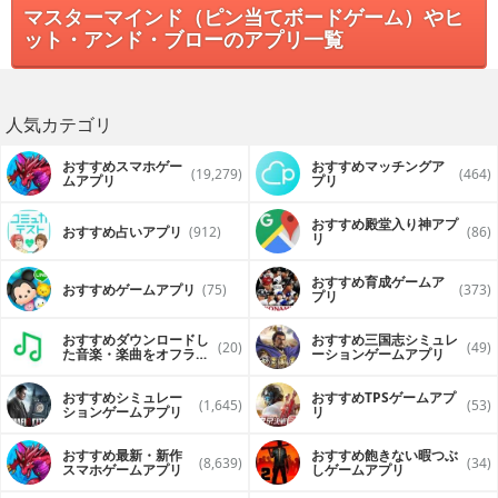
マスターマインド（ピン当てボードゲーム）やヒ
ット・アンド・ブローのアプリ一覧
人気カテゴリ
おすすめスマホゲー
おすすめマッチングア
(19,279)
(464)
ムアプリ
プリ
おすすめ殿堂入り神アプ
おすすめ占いアプリ
(912)
(86)
リ
おすすめ育成ゲームア
おすすめゲームアプリ
(75)
(373)
プリ
おすすめダウンロードし
おすすめ三国志シミュレ
(20)
(49)
た音楽・楽曲をオフライ
ーションゲームアプリ
ンで再生するアプリ
おすすめシミュレー
おすすめTPSゲームアプ
(1,645)
(53)
ションゲームアプリ
リ
おすすめ最新・新作
おすすめ飽きない暇つぶ
(8,639)
(34)
スマホゲームアプリ
しゲームアプリ