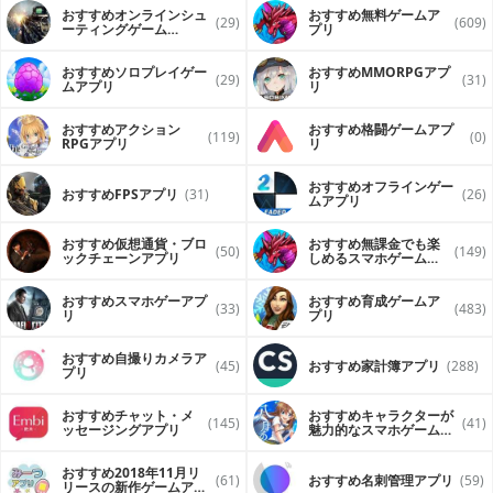
おすすめオンラインシュ
おすすめ無料ゲームア
(29)
(609)
ーティングゲーム
プリ
（FPS・TPS）アプリ
おすすめソロプレイゲー
おすすめ MMORPGアプ
(29)
(31)
ムアプリ
リ
おすすめアクション
おすすめ格闘ゲームアプ
(119)
(0)
RPGアプリ
リ
おすすめオフラインゲー
おすすめFPSアプリ
(31)
(26)
ムアプリ
おすすめ仮想通貨・ブロ
おすすめ無課金でも楽
(50)
(149)
ックチェーンアプリ
しめるスマホゲームア
プリ
おすすめスマホゲーアプ
おすすめ育成ゲームア
(33)
(483)
リ
プリ
おすすめ自撮りカメラア
(45)
おすすめ家計簿アプリ
(288)
プリ
おすすめチャット・メ
おすすめキャラクターが
(145)
(41)
ッセージングアプリ
魅力的なスマホゲームア
プリ
おすすめ2018年11月リ
(61)
おすすめ名刺管理アプリ
(59)
リースの新作ゲームアプ