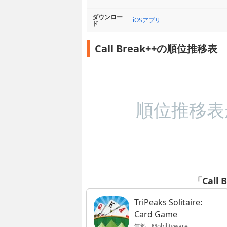
ダウンロー
iOSアプリ
ド
Call Break++の順位推移表
順位推移表
「Call
TriPeaks Solitaire:
Card Game
無料
Mobilityware