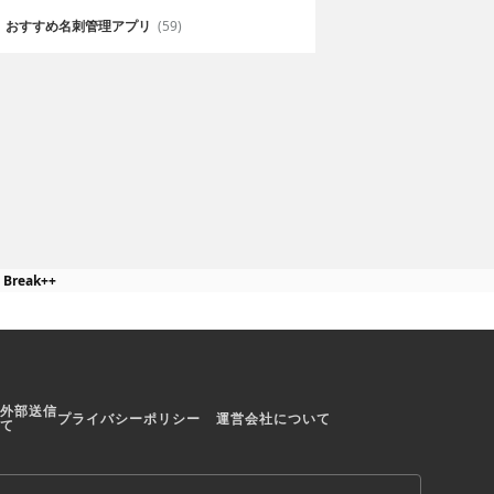
おすすめ名刺管理アプリ
(59)
ドも搭載。リア
トランプがなくてもスマホさえあ
イヤーとの対戦
れば気軽に大富豪が出来る
l Break++
外部送信
プライバシーポリシー
運営会社について
て