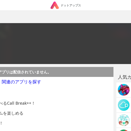
ドットアップス
アプリは配信されていません。
人気
・関連のアプリを探す
ll Break++！
ムを楽しめる
！