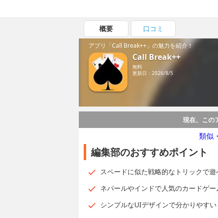
概要
口コミ
アプリ「Call Break++」の魅力を紹介！
Call Break++
無料
更新日：2026/8/5
現在、この
類似
編集部のおすすめポイント
スペードに似た戦略的なトリックで遊べるCa
ネパールやインドで人気のカードゲー
シンプルなUIデザインで分かりやすい