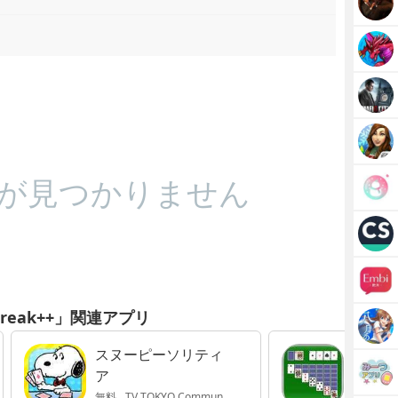
が見つかりません
 Break++」関連アプリ
スヌーピーソリティ
ソリテ
ア
無料
TV TOKYO Communications Corporation
無料
Mo