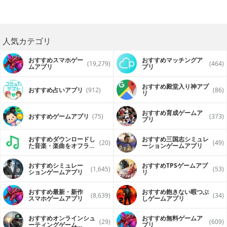
人気カテゴリ
おすすめスマホゲー
おすすめマッチングア
(19,279)
(464)
ムアプリ
プリ
おすすめ殿堂入り神アプ
おすすめ占いアプリ
(912)
(86)
リ
おすすめ育成ゲームア
おすすめゲームアプリ
(75)
(373)
プリ
おすすめダウンロードし
おすすめ三国志シミュレ
(20)
(49)
た音楽・楽曲をオフライ
ーションゲームアプリ
ンで再生するアプリ
おすすめシミュレー
おすすめTPSゲームアプ
(1,645)
(53)
ションゲームアプリ
リ
おすすめ最新・新作
おすすめ飽きない暇つぶ
(8,639)
(34)
スマホゲームアプリ
しゲームアプリ
おすすめオンラインシュ
おすすめ無料ゲームア
(29)
(609)
ーティングゲーム
プリ