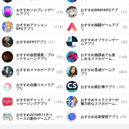
（FPS・TPS）アプリ
おすすめソロプレイゲー
おすすめ MMORPGアプ
(29)
(31)
ムアプリ
リ
おすすめアクション
おすすめ格闘ゲームアプ
(119)
(0)
RPGアプリ
リ
おすすめオフラインゲー
おすすめFPSアプリ
(31)
(26)
ムアプリ
おすすめ仮想通貨・ブロ
おすすめ無課金でも楽
(50)
(149)
ックチェーンアプリ
しめるスマホゲームア
プリ
おすすめスマホゲーアプ
おすすめ育成ゲームア
(33)
(483)
リ
プリ
おすすめ自撮りカメラア
(45)
おすすめ家計簿アプリ
(288)
プリ
おすすめチャット・メ
おすすめキャラクターが
(145)
(41)
ッセージングアプリ
魅力的なスマホゲームア
プリ
おすすめ2018年11月リ
(61)
おすすめ名刺管理アプリ
(59)
リースの新作ゲームアプ
リ