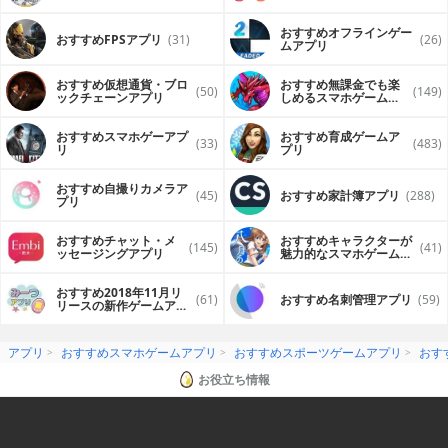
おすすめオフラインゲー
おすすめFPSアプリ
(31)
(26)
ムアプリ
おすすめ仮想通貨・ブロ
おすすめ無課金でも楽
(50)
(149)
ックチェーンアプリ
しめるスマホゲームア
プリ
おすすめスマホゲーアプ
おすすめ育成ゲームア
(33)
(483)
リ
プリ
おすすめ自撮りカメラア
(45)
おすすめ家計簿アプリ
(288)
プリ
おすすめチャット・メ
おすすめキャラクターが
(145)
(41)
ッセージングアプリ
魅力的なスマホゲームア
プリ
おすすめ2018年11月リ
(61)
おすすめ名刺管理アプリ
(59)
リースの新作ゲームアプ
リ
アプリ
おすすめスマホゲームアプリ
おすすめスポーツゲームアプリ
おす
お役立ち情報