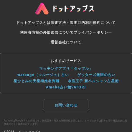
ドットアップスとは
調査方法・調査目的
利用規約について
利用者情報の外部送信について
プライバシーポリシー
運営会社について
おすすめサービス
マッチングアプリ「タップル」
marouge（マルージュ）占い
ゲッターズ飯田の占い
星ひとみの天星術姓名判断
水晶玉子 新ペルシャン占星術
Ameba占い館SATORI
お問い合わせ
AndroidはGoogle Inc.の商標です。掲載記事・写真の無断転載を禁じます。すべての内容は日本の著作権法並びに国
際条約により保護されています。
©2015 - ドットアップス