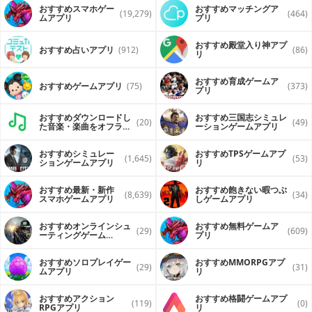
おすすめスマホゲー
おすすめマッチングア
(19,279)
(464)
ムアプリ
プリ
おすすめ殿堂入り神アプ
おすすめ占いアプリ
(912)
(86)
リ
おすすめ育成ゲームア
おすすめゲームアプリ
(75)
(373)
プリ
おすすめダウンロードし
おすすめ三国志シミュレ
(20)
(49)
た音楽・楽曲をオフライ
ーションゲームアプリ
ンで再生するアプリ
おすすめシミュレー
おすすめTPSゲームアプ
(1,645)
(53)
ションゲームアプリ
リ
おすすめ最新・新作
おすすめ飽きない暇つぶ
(8,639)
(34)
スマホゲームアプリ
しゲームアプリ
おすすめオンラインシュ
おすすめ無料ゲームア
(29)
(609)
ーティングゲーム
プリ
（FPS・TPS）アプリ
おすすめソロプレイゲー
おすすめ MMORPGアプ
(29)
(31)
ムアプリ
リ
おすすめアクション
おすすめ格闘ゲームアプ
(119)
(0)
RPGアプリ
リ