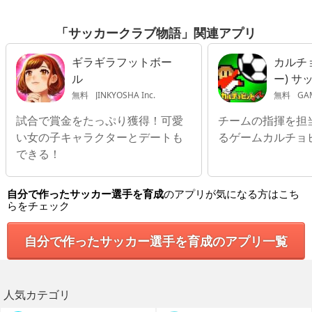
「サッカークラブ物語」関連アプリ
ギラギラフットボー
カルチ
ル
ー) サ
育成シ
無料
JINKYOSHA Inc.
無料
GAME
ン
試合で賞金をたっぷり獲得！可愛
チームの指揮を担
い女の子キャラクターとデートも
るゲームカルチョビ
できる！
自分で作ったサッカー選手を育成
のアプリが気になる方はこち
らをチェック
自分で作ったサッカー選手を育成のアプリ一覧
人気カテゴリ