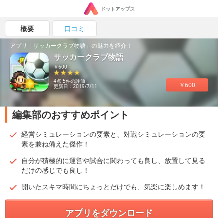
ドットアップス
概要
口コミ
アプリ「サッカークラブ物語」の魅力を紹介！
サッカークラブ物語
￥600
4点 5件の評価
￥600
更新日：2019/7/11
編集部のおすすめポイント
経営シミュレーションの要素と、対戦シミュレーションの要
素を兼ね備えた傑作！
自分が積極的に運営や試合に関わっても良し、放置して見る
だけの感じでも良し！
開いたスキマ時間にちょっとだけでも、気楽に楽しめます！
アプリをダウンロード