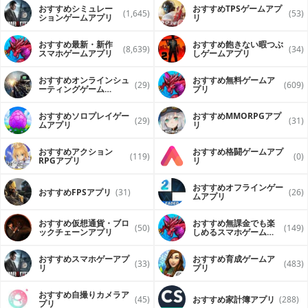
おすすめシミュレー
おすすめTPSゲームアプ
(1,645)
(53)
ションゲームアプリ
リ
おすすめ最新・新作
おすすめ飽きない暇つぶ
(8,639)
(34)
スマホゲームアプリ
しゲームアプリ
おすすめオンラインシュ
おすすめ無料ゲームア
(29)
(609)
ーティングゲーム
プリ
（FPS・TPS）アプリ
おすすめソロプレイゲー
おすすめ MMORPGアプ
(29)
(31)
ムアプリ
リ
おすすめアクション
おすすめ格闘ゲームアプ
(119)
(0)
RPGアプリ
リ
おすすめオフラインゲー
おすすめFPSアプリ
(31)
(26)
ムアプリ
おすすめ仮想通貨・ブロ
おすすめ無課金でも楽
(50)
(149)
ックチェーンアプリ
しめるスマホゲームア
プリ
おすすめスマホゲーアプ
おすすめ育成ゲームア
(33)
(483)
リ
プリ
おすすめ自撮りカメラア
(45)
おすすめ家計簿アプリ
(288)
プリ