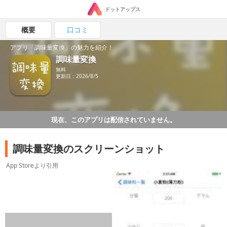
ドットアップス
概要
口コミ
アプリ「調味量変換」の魅力を紹介！
調味量変換
無料
更新日：2026/8/5
現在、このアプリは配信されていません。
調味量変換のスクリーンショット
App Storeより引用