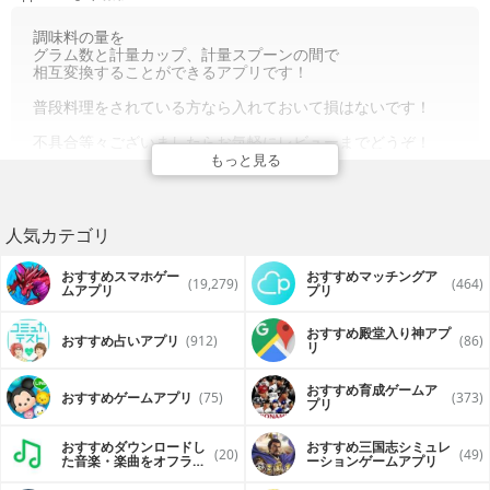
調味料の量を
グラム数と計量カップ、計量スプーンの間で
相互変換することができるアプリです！
普段料理をされている方なら入れておいて損はないです！
不具合等々ございましたらお気軽にレビューまでどうぞ！
もっと見る
人気カテゴリ
おすすめスマホゲー
おすすめマッチングア
(19,279)
(464)
ムアプリ
プリ
おすすめ殿堂入り神アプ
おすすめ占いアプリ
(912)
(86)
リ
おすすめ育成ゲームア
おすすめゲームアプリ
(75)
(373)
プリ
おすすめダウンロードし
おすすめ三国志シミュレ
(20)
(49)
た音楽・楽曲をオフライ
ーションゲームアプリ
ンで再生するアプリ