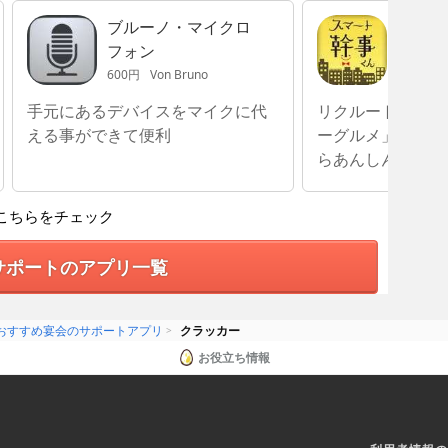
ブルーノ・マイクロ
スマー
フォン
600円
Von Bruno
無料
Rec
手元にあるデバイスをマイクに代
リクルート提供の
える事ができて便利
ーグルメ」のサポ
らあんしん
こちらをチェック
サポートのアプリ一覧
おすすめ宴会のサポートアプリ
クラッカー
お役立ち情報