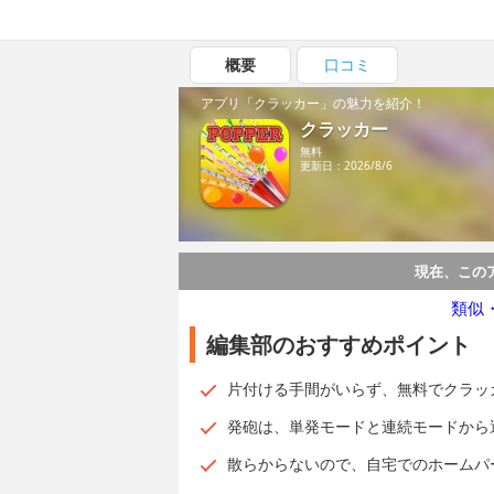
概要
口コミ
アプリ「クラッカー」の魅力を紹介！
クラッカー
無料
更新日：2026/8/6
現在、この
類似
編集部のおすすめポイント
片付ける手間がいらず、無料でクラッ
発砲は、単発モードと連続モードから
散らからないので、自宅でのホームパ