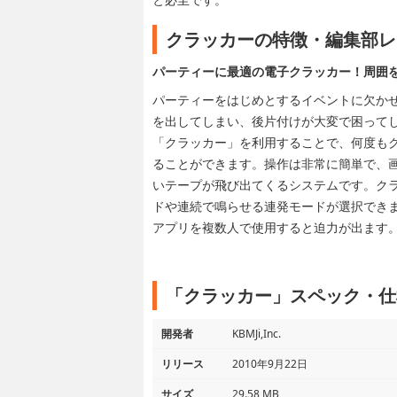
クラッカーの特徴・編集部レ
パーティーに最適の電子クラッカー！周囲
パーティーをはじめとするイベントに欠か
を出してしまい、後片付けが大変で困って
「クラッカー」を利用することで、何度も
ることができます。操作は非常に簡単で、
いテープが飛び出てくるシステムです。ク
ドや連続で鳴らせる連発モードが選択でき
アプリを複数人で使用すると迫力が出ます
「クラッカー」スペック・仕
開発者
KBMJi,Inc.
リリース
2010年9月22日
サイズ
29.58 MB