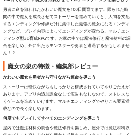
勇者に命を狙われたかわいい魔女を100日間育てます。限られた時
間の中で魔女を成長させてストーリーを進めていくと、人間を支配
するエンディングや修練だけに集中した最強の魔女になるエンディ
ングなど、プレイ内容によってエンディングが変わる、マルチエン
ディング型3D育成RPGです。お家の中では魔法修行と魔法材料の調
合を楽しめ、外に出たらモンスターや勇者と遭遇するかもしれませ
ん！？
魔女の泉の特徴・編集部レビュー
かわいい魔女を勇者から守りながら運命を導こう
ストーリーは軽快ながらもしっかりと構成されていてやりごたえが
あります。アプリ内追加課金なしで広告もなしなので、ストレスな
くゲームを進めていけます。マルチエンディングでやりこみ要素満
載なので長く楽しめます。
何度でもプレイしてすべてのエンディングを導こう
屋内では魔法材料の調合や魔法修行を楽しめ、屋外では魔法材料収
集やバトルを楽しみながら魔女を成長させていきましょう。プレイ