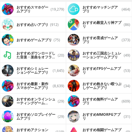
おすすめスマホゲー
おすすめマッチングア
(19,279)
(464)
ムアプリ
プリ
おすすめ殿堂入り神アプ
おすすめ占いアプリ
(912)
(86)
リ
おすすめ育成ゲームア
おすすめゲームアプリ
(75)
(373)
プリ
おすすめダウンロードし
おすすめ三国志シミュレ
(20)
(49)
た音楽・楽曲をオフライ
ーションゲームアプリ
ンで再生するアプリ
おすすめシミュレー
おすすめTPSゲームアプ
(1,645)
(53)
ションゲームアプリ
リ
おすすめ最新・新作
おすすめ飽きない暇つぶ
(8,639)
(34)
スマホゲームアプリ
しゲームアプリ
おすすめオンラインシュ
おすすめ無料ゲームア
(29)
(609)
ーティングゲーム
プリ
（FPS・TPS）アプリ
おすすめソロプレイゲー
おすすめ MMORPGアプ
(29)
(31)
ムアプリ
リ
おすすめアクション
おすすめ格闘ゲームアプ
(119)
(0)