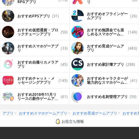
RPGアプリ
リ
おすすめオフラインゲー
おすすめFPSアプリ
(31)
(26)
ムアプリ
おすすめ仮想通貨・ブロ
おすすめ無課金でも楽
(50)
(149)
ックチェーンアプリ
しめるスマホゲームア
プリ
おすすめスマホゲーアプ
おすすめ育成ゲームア
(33)
(483)
リ
プリ
おすすめ自撮りカメラア
(45)
おすすめ家計簿アプリ
(288)
プリ
おすすめチャット・メ
おすすめキャラクターが
(145)
(41)
ッセージングアプリ
魅力的なスマホゲームア
プリ
おすすめ2018年11月リ
(61)
おすすめ名刺管理アプリ
(59)
リースの新作ゲームアプ
リ
アプリ
おすすめスマホゲームアプリ
おすすめ育成ゲームアプリ
おすすめ
お役立ち情報