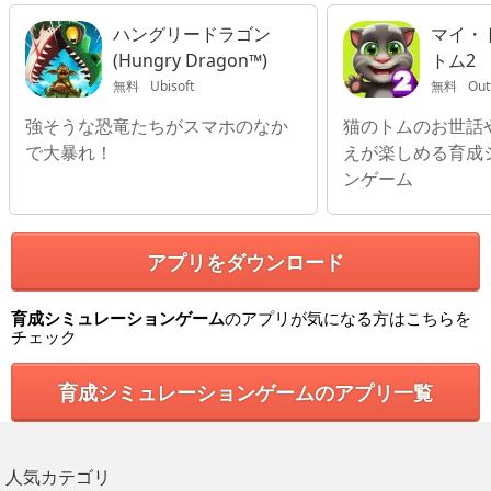
ハングリードラゴン
マイ・
(Hungry Dragon™)
トム2
無料
Ubisoft
無料
Out
強そうな恐竜たちがスマホのなか
猫のトムのお世話
で大暴れ！
えが楽しめる育成
ンゲーム
アプリをダウンロード
育成シミュレーションゲーム
のアプリが気になる方はこちらを
チェック
育成シミュレーションゲームのアプリ一覧
人気カテゴリ