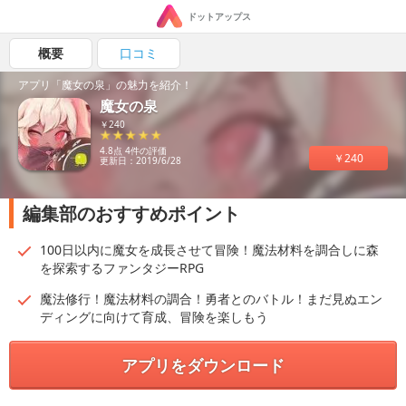
ドットアップス
概要
口コミ
アプリ「魔女の泉」の魅力を紹介！
魔女の泉
￥240
4.8点 4件の評価
￥240
更新日：2019/6/28
編集部のおすすめポイント
100日以内に魔女を成長させて冒険！魔法材料を調合しに森
を探索するファンタジーRPG
魔法修行！魔法材料の調合！勇者とのバトル！まだ見ぬエン
ディングに向けて育成、冒険を楽しもう
アプリをダウンロード