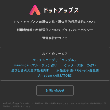
ドットアップスとは
調査方法・調査目的
利用規約について
利用者情報の外部送信について
プライバシーポリシー
運営会社について
おすすめサービス
マッチングアプリ「タップル」
marouge（マルージュ）占い
ゲッターズ飯田の占い
星ひとみの天星術姓名判断
水晶玉子 新ペルシャン占星術
Ameba占い館SATORI
お問い合わせ
AndroidはGoogle Inc.の商標です。掲載記事・写真の無断転載を禁じます。すべての内容は日本の著作権法並びに国
際条約により保護されています。